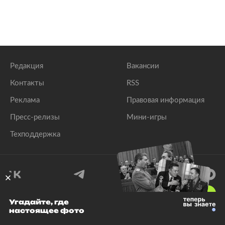
Редакция
Вакансии
Контакты
RSS
Реклама
Правовая информация
Пресс-релизы
Мини-игры
Техподдержка
18
+
Угадайте, где
настоящее фото
© 1999–2026 Все права защищены.
ООО «Лента.Ру»