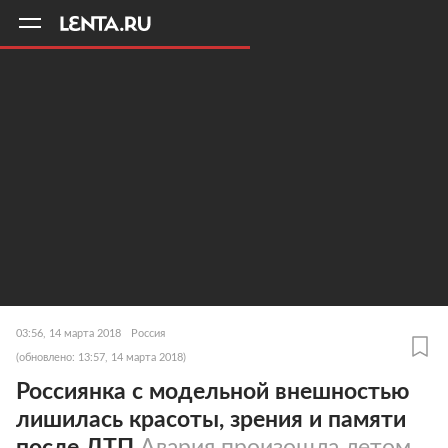
11
A
03:56, 14 марта 2018
Россия
(обновлено: 13:57, 14 марта 2018)
Россиянка с модельной внешностью
лишилась красоты, зрения и памяти
после ДТП
Авария произошла летом