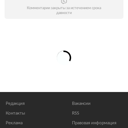
Комментарии закрыты за истечением срока
давности
Редакция
Вакансии
Контакты
RSS
Реклама
Правовая информация