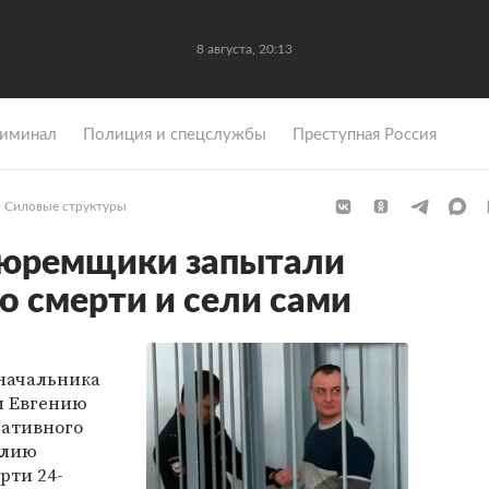
8 августа, 20:13
иминал
Полиция и спецслужбы
Преступная Россия
Силовые структуры
тюремщики запытали
о смерти и сели сами
начальника
и Евгению
ративного
алию
рти 24-