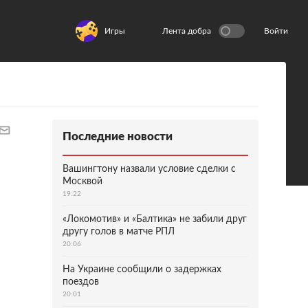
Игры
Лента добра
Войти
Последние новости
Вашингтону назвали условие сделки с
Москвой
19:22
«Локомотив» и «Балтика» не забили друг
другу голов в матче РПЛ
20:06
На Украине сообщили о задержках
поездов
20:01