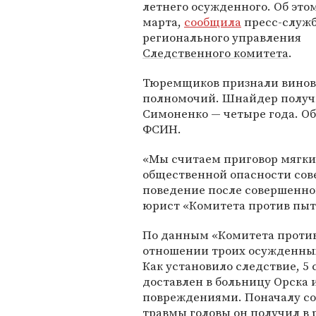
летнего осужденного. Об этом
марта,
сообщила
пресс-служ
регионального управления
Следственного комитета
.
Тюремщиков признали вино
полномочий. Шнайдер получ
Симоненко — четыре года. Об
ФСИН.
«Мы считаем приговор мягким
общественной опасности сов
поведение после совершенно
юрист «Комитета против пыт
По данным «Комитета против
отношении троих осужденных
Как установило следствие, 5
доставлен в больницу Орска 
повреждениями. Поначалу со
травмы головы он получил в р