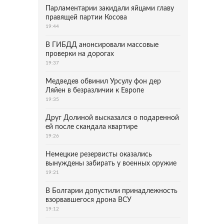
Парламентарии закидали яйцами главу
правящей партии Косова
19:44
В ГИБДД анонсировали массовые
проверки на дорогах
19:37
Медведев обвинил Урсулу фон дер
Ляйен в безразличии к Европе
19:35
Друг Долиной высказался о подаренной
ей после скандала квартире
19:26
Немецкие резервисты оказались
вынуждены забирать у военных оружие
19:21
В Болгарии допустили принадлежность
взорвавшегося дрона ВСУ
19:12