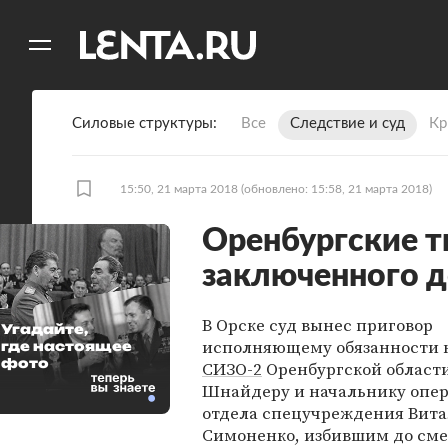
11
A
Силовые структуры
Все
Следствие и суд
Кр
15:50, 21 марта 2018
(обновлено: 15:58, 21 марта 2018)
Оренбургские 
заключенного д
В Орске суд вынес приговор
Угадайте,
исполняющему обязанности 
где настоящее
фото
СИЗО-2
Оренбургской област
Шнайдеру и начальнику опе
отдела спецучреждения Вит
Симоненко, избившим до сме