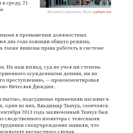
 в среду, 21
ба
Виталий Симоненко. Фото:
pytkam.net
вными в превышении должностных
ил два года
колонии общего режима
,
а также лишены права работать в системе
. На наш взгляд, суд не учел ни степень
ершенного осужденными деяния, ни их
го преступления», — прокомментировал
ок» Вячеслав Дюндин.
 пыток», подсудимые применяли насилие в
, один из них,
Владимир Ткачук
, скончался.
 сентября 2013 года заключенный Ткачук был
из следственного изолятора с телесными
трудники спецучреждения заявили, что
езультате несчастного случая.