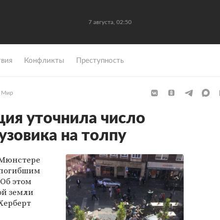
7 августа, 02:50
вия
Конфликты
Преступность
Мир
ия уточнила число
узовика на толпу
 Мюнстере
 погибшим
 Об этом
й земли
Херберт