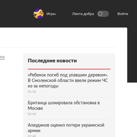
Игры
Лента добра
Войти
Последние новости
«Ребенок погиб под упавшим деревом».
В Смоленской области ввели режим ЧС
из-за непогоды
01:36
Британца шокировала обстановка в
Москве
02:44
Алаудинов оценил потери украинской
армии
02:40