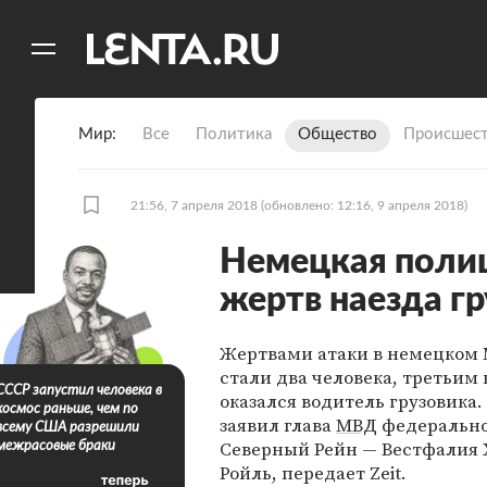
11
A
Мир
Все
Политика
Общество
Происшест
21:56, 7 апреля 2018
(обновлено: 12:16, 9 апреля 2018)
Немецкая полиц
жертв наезда гр
Жертвами атаки в немецком
стали два человека, третьим
СССР запустил человека в
оказался водитель грузовика.
космос раньше, чем по
заявил глава
МВД
федерально
всему США разрешили
Северный Рейн — Вестфалия 
межрасовые браки
Ройль, передает Zeit.