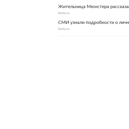
Жительница Мюнстера рассказал
lenta.ru
СМИ узнали подробности о личн
lenta.ru