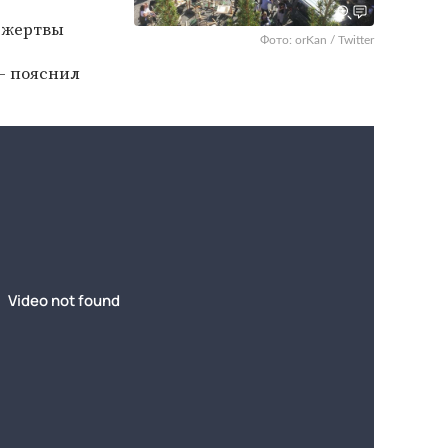
е жертвы
Фото: orKan / Twitter
— пояснил