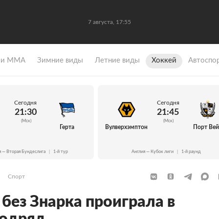
7 августа, 17:55
 и ММА
Зимние виды
Летние виды
Хоккей
Автоспо
Сегодня
Сегодня
21:30
21:45
(Мск)
(Мск)
Герта
Вулверхэмптон
Порт Ве
я — Вторая Бундеслига
|
1-й тур
Англия — Кубок лиги
|
1-й раунд
Спорт
без Знарка проиграла в