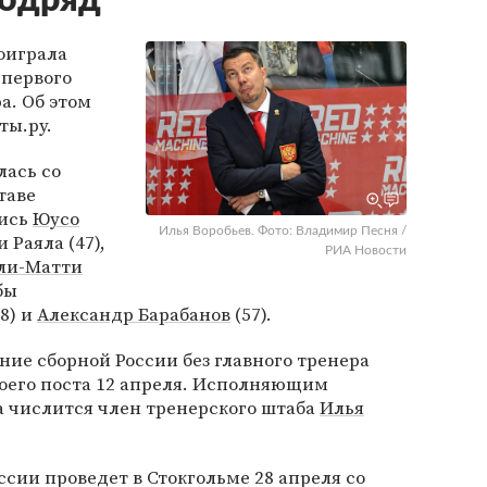
подряд
оиграла
первого
а. Об этом
ты.ру.
лась со
таве
лись
Юусо
Илья Воробьев. Фото: Владимир Песня /
 Раяла (47),
РИА Новости
ли-Матти
бы
8) и
Александр Барабанов
(57).
ние сборной России без главного тренера
воего поста 12 апреля. Исполняющим
а числится член тренерского штаба
Илья
ии проведет в Стокгольме 28 апреля со