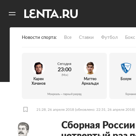
11
A
Новости спорта
Все
Ставки
Футбол
Бокс
Сегодня
23:00
(Мск)
Карен
Маттео
Бохум
Хачанов
Арнальди
Монреаль — парный разряд
Германи
21:28, 26 апреля 2018
(обновлено: 22:31, 26 апреля 2018)
Сборная России 