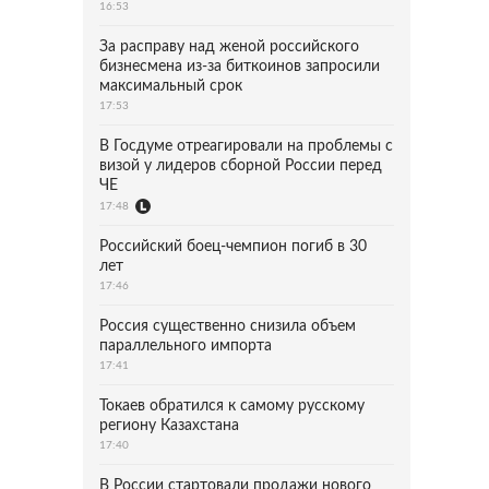
16:53
За расправу над женой российского
бизнесмена из-за биткоинов запросили
максимальный срок
17:53
В Госдуме отреагировали на проблемы с
визой у лидеров сборной России перед
ЧЕ
17:48
Российский боец-чемпион погиб в 30
лет
17:46
Россия существенно снизила объем
параллельного импорта
17:41
Токаев обратился к самому русскому
региону Казахстана
17:40
В России стартовали продажи нового