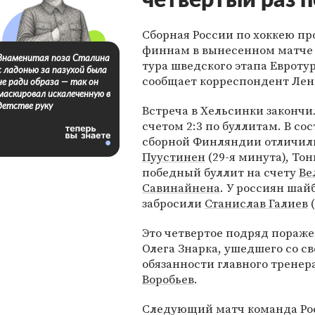
четвертый раз 
Сборная России по хоккею пр
финнам в вынесенном матче 
Знаменитая поза Сталина
тура шведского этапа Евротур
с ладонью за пазухой была
сообщает корреспондент Лен
не ради образа — так он
маскировал искалеченную в
детстве руку
Встреча в Хельсинки закончи
счетом 2:3 по буллитам. В сос
сборной Финляндии отличи
Пуустинен
(29-я минута), Тони
победный буллит на счету
Ве
Савинайнена
. У россиян шай
забросили
Станислав Галиев
(
Это четвертое подряд пораже
Олега Знарка, ушедшего со с
обязанности главного тренер
Воробьев
.
Следующий матч команда Росс