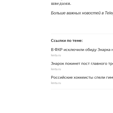
шведами.
Больше важных новостей в Tel
Ссылки по теме
В ФХР исключили обиду Знарка
lenta.ru
Знарок покинет пост главного т
lenta.ru
Российские хоккеисты спели ги
lenta.ru