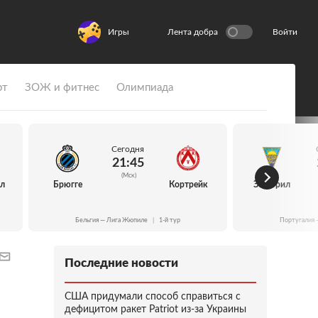
Игры
Лента добра
Войти
рт
ЗОЖ и фитнес
Олимпиада
Сегодня
21:45
(Мск)
йл
Брюгге
Кортрейк
Эшторил
Бельгия — Лига Жюпиле
|
1-й тур
Португалия 
Последние новости
США придумали способ справиться с
дефицитом ракет Patriot из-за Украины