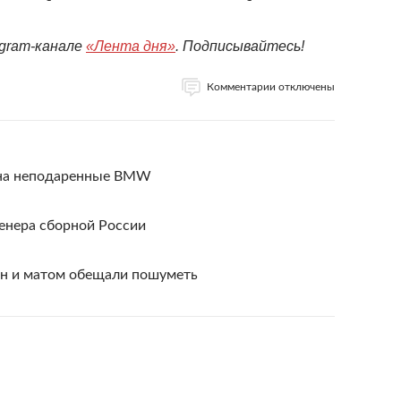
egram-канале
«Лента дня»
. Подписывайтесь!
Комментарии отключены
 на неподаренные BMW
ренера сборной России
мн и матом обещали пошуметь