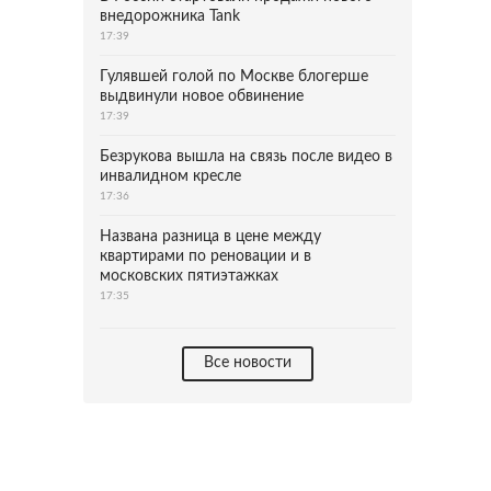
внедорожника Tank
17:39
Гулявшей голой по Москве блогерше
выдвинули новое обвинение
17:39
Безрукова вышла на связь после видео в
инвалидном кресле
17:36
Названа разница в цене между
квартирами по реновации и в
московских пятиэтажках
17:35
Все новости