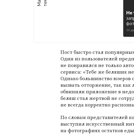
е
:
Не 
зап
фот
10 д
Пост быстро стал популярным
Один из пользователей предп
не понравился не только авт
сервиса: «Тебе же беляшик н
Однако большинство юзеров с
вызвать отторжение, так ка
обвинили приложение в недо
беляш стал жертвой не сотру
не всегда корректно распозн
По словам представителей к
выступил искусственный инте
на фотографиях остатков еды