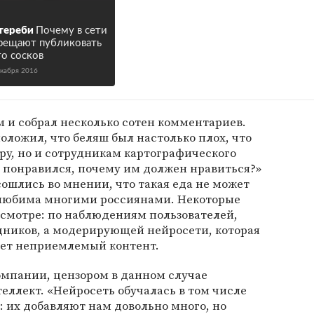
тереби
Почему в сети
рещают публиковать
о сосков
екабря 2016
 и собрал несколько сотен комментариев.
оложил, что беляш был настолько плох, что
ору, но и сотрудникам картографического
е понравился, почему им должен нравиться?»
ошлись во мнении, что такая еда не может
к любима многими россиянами. Некоторые
смотре: по наблюдениям пользователей,
дников, а модерирующей нейросети, которая
ает неприемлемый контент.
омпании, цензором в данном случае
ллект. «Нейросеть обучалась в том числе
: их добавляют нам довольно много, но