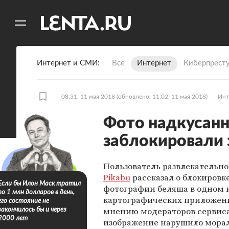
11
A
Интернет и СМИ
Все
Интернет
Киберпрест
08:31, 11 мая 2018
(обновлено: 11:02, 11 мая 2018)
Инт
Фото надкусан
заблокировали 
Пользователь развлекательно
Pikabu
рассказал о блокировк
Если бы Илон Маск тратил
фотографии беляша в одном 
по 1 млн долларов в день,
картографических приложен
его состояние не
мнению модераторов сервиса
закончилось бы и через
2000 лет
изображение нарушило мора