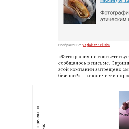
Изображение:
plagioklaz / Pikabu
«Фотография не соответству
сообщалось в письме. Скринш
этой компании запрещено см
беляши?» — иронически спро
М
а
т
р
и
а
л
ы
п
о
т
е
м
е