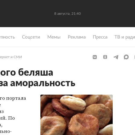
8 августа, 21:40
упность
Coцсети
Мемы
Реклама
Пресса
ТВ и рад
ернет и СМИ
ного беляша
за аморальность
го портала
е
из
ий. По
,
льно-