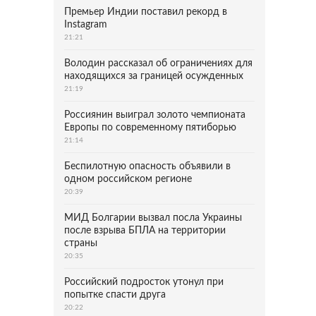
Премьер Индии поставил рекорд в
Instagram
21:21
Володин рассказал об ограничениях для
находящихся за границей осужденных
21:19
Россиянин выиграл золото чемпионата
Европы по современному пятиборью
21:14
Беспилотную опасность объявили в
одном российском регионе
20:39
МИД Болгарии вызвал посла Украины
после взрыва БПЛА на территории
страны
20:35
Российский подросток утонул при
попытке спасти друга
20:22