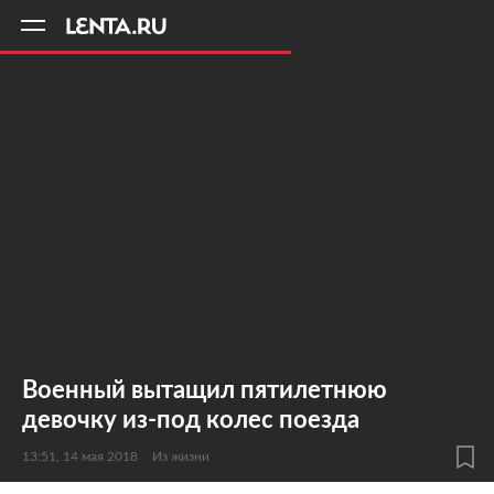
11
A
Военный вытащил пятилетнюю
девочку из-под колес поезда
13:51, 14 мая 2018
Из жизни