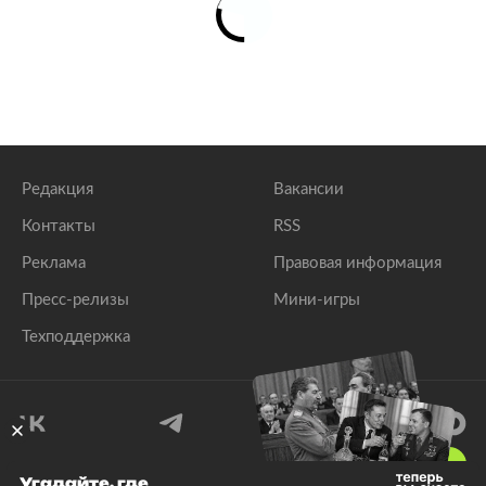
Редакция
Вакансии
Контакты
RSS
Реклама
Правовая информация
Пресс-релизы
Мини-игры
Техподдержка
18
+
Угадайте, где