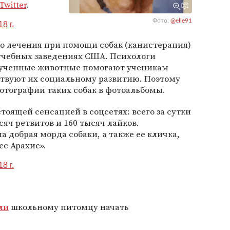
Twitter
.
Фото:
@elle91
8 г.
о лечения при помощи собак (канистерапия)
 учебных заведениях США. Психологи
бученные животные помогают ученикам
бствуют их социальному развитию. Поэтому
отографии таких собак в фотоальбомы.
тоящей сенсацией в соцсетях: всего за сутки
сяч ретвитов и 160 тысяч лайков.
а добрая морда собаки, а также ее кличка,
сс Арахис».
8 г.
ли
школьному питомцу начать