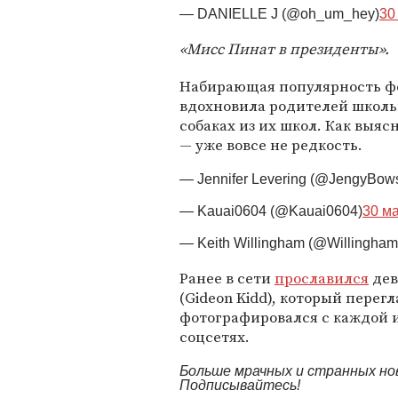
— DANIELLE J (@oh_um_hey)
30
«Мисс Пинат в президенты».
Набирающая популярность ф
вдохновила родителей школьн
собаках из их школ. Как выя
— уже вовсе не редкость.
— Jennifer Levering (@JengyBow
— Kauai0604 (@Kauai0604)
30 ма
— Keith Willingham (@Willingham
Ранее в сети
прославился
дев
(Gideon Kidd), который перег
фотографировался с каждой и
соцсетях.
Больше мрачных и странных но
Подписывайтесь!