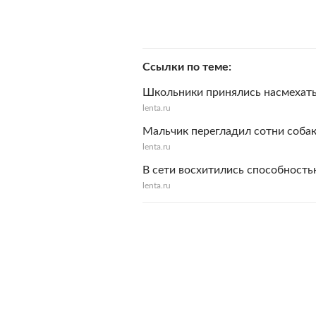
Ссылки по теме
Школьники принялись насмехат
lenta.ru
Мальчик перегладил сотни собак
lenta.ru
В сети восхитились способность
lenta.ru