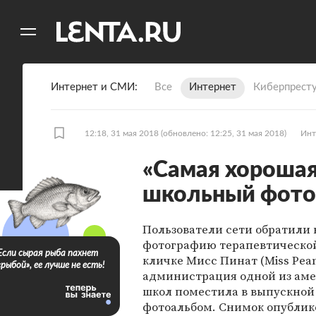
11
A
Интернет и СМИ
Все
Интернет
Киберпрест
12:18, 31 мая 2018
(обновлено: 12:25, 31 мая 2018)
Инт
«Самая хорошая
школьный фото
Пользователи сети обратили
фотографию терапевтической
Если сырая рыба пахнет
кличке Мисс Пинат (Miss Pean
«рыбой», ее лучше не есть!
администрация одной из ам
школ поместила в выпускной
фотоальбом. Снимок опублик