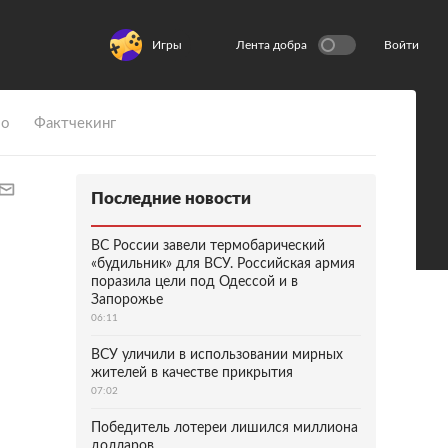
Игры
Лента добра
Войти
ио
Фактчекинг
Последние новости
ВС России завели термобарический
«будильник» для ВСУ. Российская армия
поразила цели под Одессой и в
Запорожье
06:11
ВСУ уличили в использовании мирных
жителей в качестве прикрытия
07:02
Победитель лотереи лишился миллиона
долларов