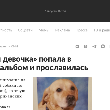
7 августа, 07:24
упность
Coцсети
Мемы
Реклама
Пресса
ТВ и рад
ернет и СМИ
 девочка» попала в
альбом и прославилась
 внимание на
 собаки по
ut), которую
ериканских
овала