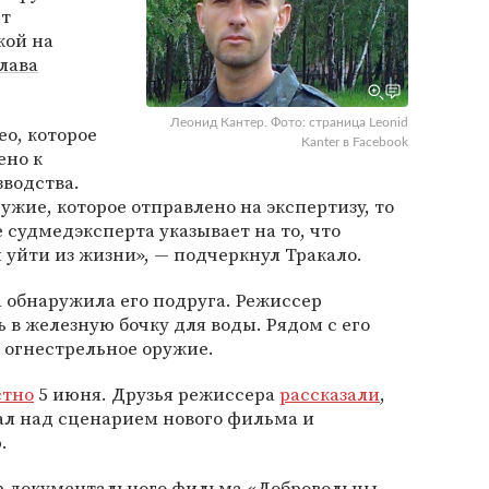
ет
кой на
лава
Леонид Кантер. Фото: страница Leonid
ео, которое
Kanter в Facebook
ено к
зводства.
ружие, которое отправлено на экспертизу, то
судмедэксперта указывает на то, что
 уйти из жизни», — подчеркнул Тракало.
а обнаружила его подруга. Режиссер
 в железную бочку для воды. Рядом с его
 огнестрельное оружие.
стно
5 июня. Друзья режиссера
рассказали
,
ал над сценарием нового фильма и
.
р документального фильма «Добровольцы