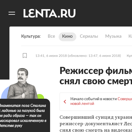
11
A
Культура
Все
Кино
Сериалы
Музыка
К
13:41, 6 июня 2018
(обновлено: 13:47, 6 июня 2018)
Ку
Режиссер фильм
снял свою смерт
Начало событий в новости
Соверши
новой лентой
Знаменитая поза Сталина
с ладонью за пазухой была
Совершивший суицид украи
не ради образа — так он
маскировал искалеченную в
режиссер-документалист
Ле
детстве руку
снял свою смерть на видеока