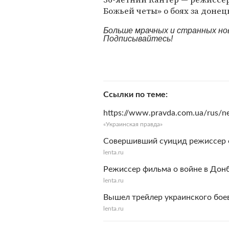
Божьей четы» о боях за донец
Больше мрачных и странных но
Подписывайтесь!
Ссылки по теме
https://www.pravda.com.ua/rus/
«Украинская правда»
Совершивший суицид режиссер ф
lenta.ru
Режиссер фильма о войне в Дон
lenta.ru
Вышел трейлер украинского боев
lenta.ru