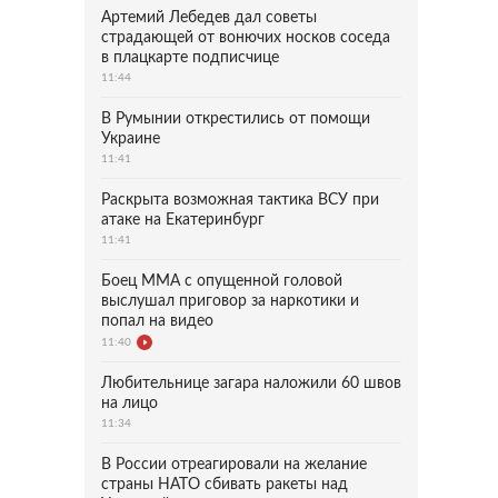
Артемий Лебедев дал советы
страдающей от вонючих носков соседа
в плацкарте подписчице
11:44
В Румынии открестились от помощи
Украине
11:41
Раскрыта возможная тактика ВСУ при
атаке на Екатеринбург
11:41
Боец ММА с опущенной головой
выслушал приговор за наркотики и
попал на видео
11:40
Любительнице загара наложили 60 швов
на лицо
11:34
В России отреагировали на желание
страны НАТО сбивать ракеты над