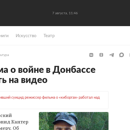
7 августа, 11:46
ниги
Искусство
Театр
льтура
а о войне в Донбассе
ь на видео
вший суицид режиссер фильма о «киборгах» работал над
нский
онид Кантер
меру. Об