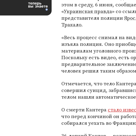
этом в среду, 6 июня, сообща
«
Украинская правда
» со ссыл
представителя полиции
Ярос
Тракало
.
«Весь процесс снимал на вид
изъяла полиция. Оно приобщ
материалам уголовного прои
Поскольку есть видео, есть о
предварительное заключение 
человек решил таким образом
Отмечается, что тело Кантер
совершил суицид, забравшись
телом нашли автоматическое
О смерти Кантера
стало изве
что перед кончиной он работ
собирался уехать во Францию
36-летний Кантер — режиссе