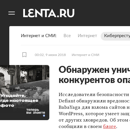
11
A
Интернет и СМИ
Все
Интернет
Киберпрест
00:02, 9 июня 2018
Интернет и СМИ
Обнаружен ун
конкурентов оп
Исследователи безопасности
Угадайте,
Defiant обнаружили вредоно
где настоящее
фото
BabaYaga для взлома сайтов н
WordPress, которое умеет за
от других зловредов. Об этом
сообщили в своем
блоге
.