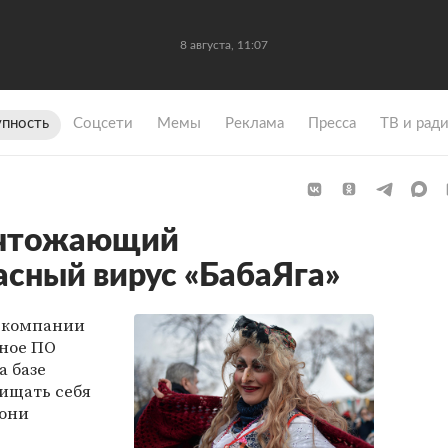
8 августа, 11:07
упность
Coцсети
Мемы
Реклама
Пресса
ТВ и рад
ичтожающий
асный вирус «БабаЯга»
 компании
сное ПО
а базе
щищать себя
 они