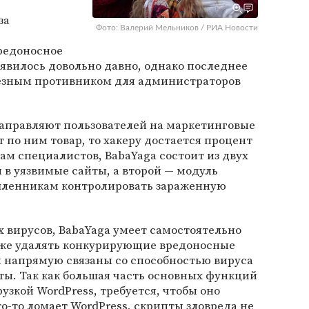
за
Фото: Валерий Мельников / РИА Новости
редоносное
явилось довольно давно, однако последнее
ьезным противником для администраторов
аправляют пользователей на маркетинговые
 по ним товар, то хакеру достается процент
ам специалистов, BabaYaga состоит из двух
 в уязвимые сайты, а второй — модуль
шленникам контролировать зараженную
х вирусов, BabaYaga умеет самостоятельно
акже удалять конкурирующие вредоносные
 напрямую связаны со способностью вируса
ты. Так как большая часть основных функций
узкой WordPress, требуется, чтобы оно
о-то ломает WordPress, скрипты зловреда не