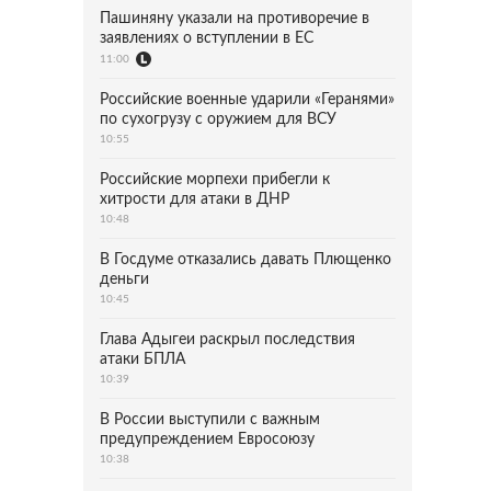
Пашиняну указали на противоречие в
заявлениях о вступлении в ЕС
11:00
Российские военные ударили «Геранями»
по сухогрузу с оружием для ВСУ
10:55
Российские морпехи прибегли к
хитрости для атаки в ДНР
10:48
В Госдуме отказались давать Плющенко
деньги
10:45
Глава Адыгеи раскрыл последствия
атаки БПЛА
10:39
В России выступили с важным
предупреждением Евросоюзу
10:38