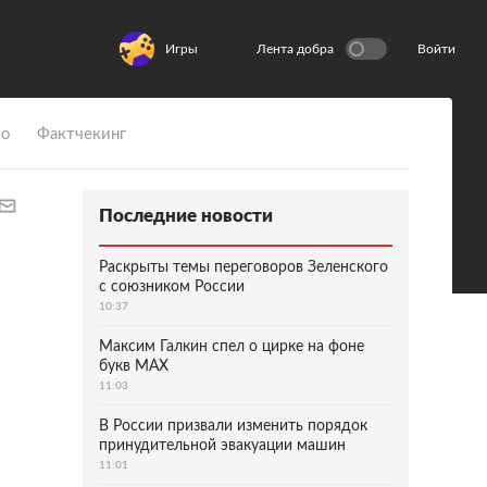
Игры
Лента добра
Войти
ио
Фактчекинг
Последние новости
Раскрыты темы переговоров Зеленского
с союзником России
10:37
Максим Галкин спел о цирке на фоне
букв MAX
11:03
В России призвали изменить порядок
принудительной эвакуации машин
11:01