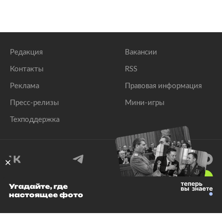
Редакция
Вакансии
Контакты
RSS
Реклама
Правовая информация
Пресс-релизы
Мини-игры
Техподдержка
18
+
Угадайте, где
настоящее фото
© 1999–2026 Все права защищены.
ООО «Лента.Ру»