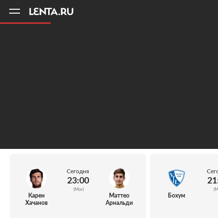
11
A
Сегодня
Сег
23:00
21
(Мск)
(М
Карен
Маттео
Бохум
Хачанов
Арнальди