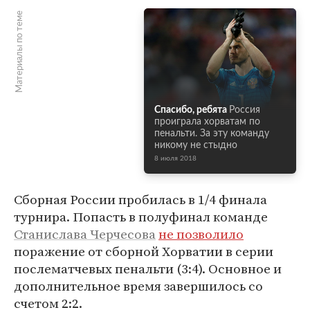
Материалы по теме
Спасибо, ребята
Россия
проиграла хорватам по
пенальти. За эту команду
никому не стыдно
8 июля 2018
Сборная России пробилась в 1/4 финала
турнира. Попасть в полуфинал команде
Станислава Черчесова
не позволило
поражение от сборной Хорватии в серии
послематчевых пенальти (3:4). Основное и
дополнительное время завершилось со
счетом 2:2.