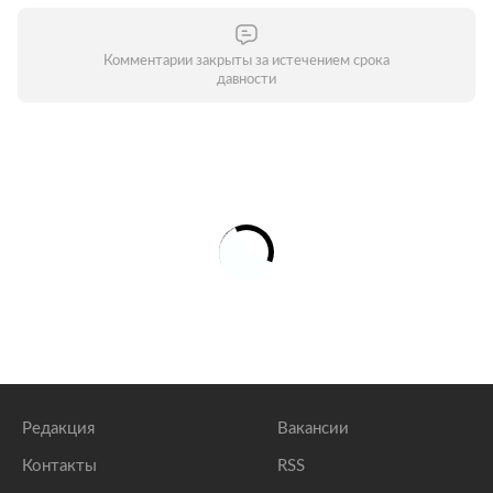
Комментарии закрыты за истечением срока
давности
Редакция
Вакансии
Контакты
RSS