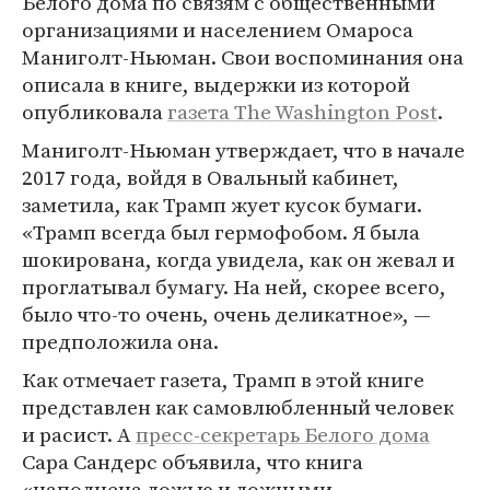
Белого дома по связям с общественными
организациями и населением Омароса
Маниголт-Ньюман. Свои воспоминания она
описала в книге, выдержки из которой
опубликовала
газета The Washington Post
.
Маниголт-Ньюман утверждает, что в начале
2017 года, войдя в Овальный кабинет,
заметила, как Трамп жует кусок бумаги.
«Трамп всегда был гермофобом. Я была
шокирована, когда увидела, как он жевал и
проглатывал бумагу. На ней, скорее всего,
было что-то очень, очень деликатное», —
предположила она.
Как отмечает газета, Трамп в этой книге
представлен как самовлюбленный человек
и расист. А
пресс-секретарь Белого дома
Сара Сандерс объявила, что книга
«наполнена ложью и ложными