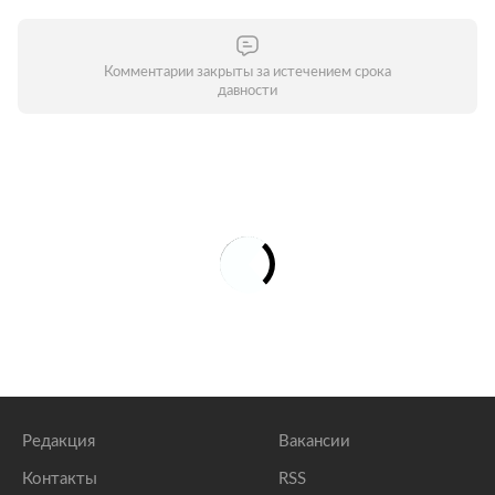
Комментарии закрыты за истечением срока
давности
Редакция
Вакансии
Контакты
RSS