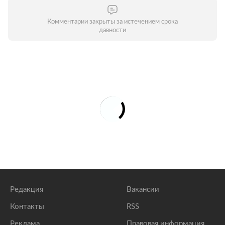
Комментарии закрыты за истечением срока
давности
Редакция
Вакансии
Контакты
RSS
Реклама
Правовая информация