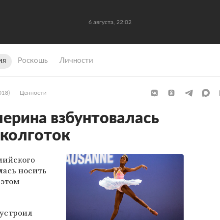
6 августа, 22:02
ия
Роскошь
Личности
018)
Ценности
ерина взбунтовалась
 колготок
лийского
лась носить
 этом
устроил