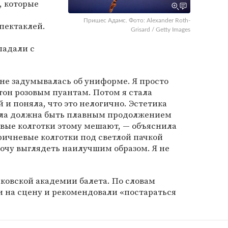
, которые
Пришес Адамс. Фото: Alexander Roth-
пектаклей.
Grisard / Getty Images
падали с
 не задумывалась об униформе. Я просто
 тон розовым пуантам. Потом я стала
и поняла, что это нелогично. Эстетика
ела должна быть плавным продолжением
зовые колготки этому мешают, — объяснила
ричневые колготки под светлой пачкой
хочу выглядеть наилучшим образом. Я не
сковской академии балета. По словам
и на сцену и рекомендовали «постараться