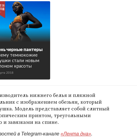
нь черные пантеры
чему темнокожие
ушки стали новым
лоном красоты
арта 2018
изводитель нижнего белья и пляжной
льник с изображением обезьян, который
ушка. Модель представляет собой слитный
ропическим принтом, треугольными
 и завязками на спине.
востей в Telegram-канале
«Лента дна»
.