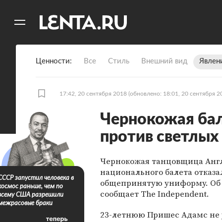
11
A
Ценности
Все
Стиль
Внешний вид
Явлен
17:42, 20 сентября 2018
(обновлено: 18:01, 20 сентября 2
Чернокожая бал
против светлых
Чернокожая танцовщица Анг
национального балета отказа
СССР запустил человека в
общепринятую униформу. Об
космос раньше, чем по
сообщает The Independent.
всему США разрешили
межрасовые браки
23-летнюю Пришес Адамс не 