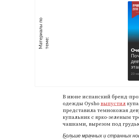
М
а
т
р
и
а
л
ы
п
о
т
е
м
е
е
:
Оче
По
дев
эта
23 м
В июне испанский бренд-про
одежды Oysho
выпустил
купа
представила темнокожая дев
купальник с ярко-зеленым т
чашками, вырезом под грудью
Больше мрачных и странных но