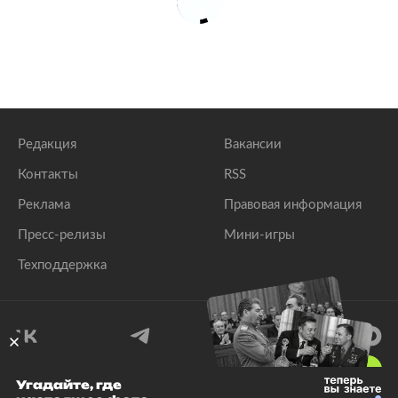
Редакция
Вакансии
Контакты
RSS
Реклама
Правовая информация
Пресс-релизы
Мини-игры
Техподдержка
18
+
Угадайте, где
© 1999–2026 Все права защищены.