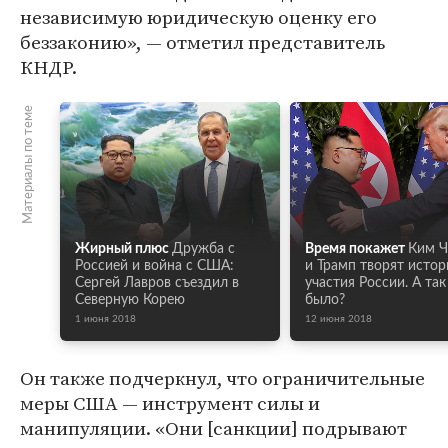
независимую юридическую оценку его
беззаконию», — отметил представитель
КНДР.
Материалы по теме
Жирный плюс
Дружба с
Время покажет
Ким Ч
Россией и война с США:
и Трамп творят истор
Сергей Лавров съездил в
участия России. А та
Северную Корею
было?
1 июня 2018
12 июня 2018
Он также подчеркнул, что ограничительные
меры США — инструмент силы и
манипуляции. «Они [санкции] подрывают