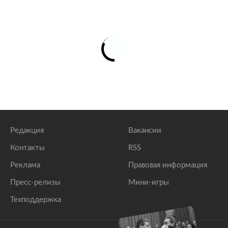
Редакция
Вакансии
Контакты
RSS
Реклама
Правовая информация
Пресс-релизы
Мини-игры
Техподдержка