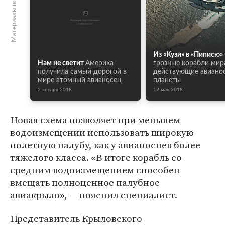
Материалы по теме
Из «Кузи» в «Пиписю»
Нам не светит
Америка
грозные корабли мира
получила самый дорогой в
действующие авиано
мире атомный авианосец
планеты
2 января 2018
12 мая 2018
Новая схема позволяет при меньшем
водоизмещении использовать широкую
полетную палубу, как у авианосцев более
тяжелого класса. «В итоге корабль со
средним водоизмещением способен
вмещать полноценное палубное
авиакрыло», — пояснил специалист.
Представитель Крыловского