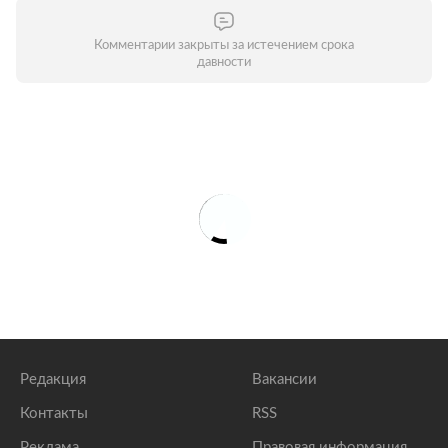
Комментарии закрыты за истечением срока
давности
Редакция
Вакансии
Контакты
RSS
Реклама
Правовая информация