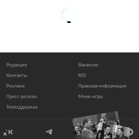
Редакция
Вакансии
Контакты
RSS
Реклама
Правовая информация
Пресс-релизы
Мини-игры
Техподдержка