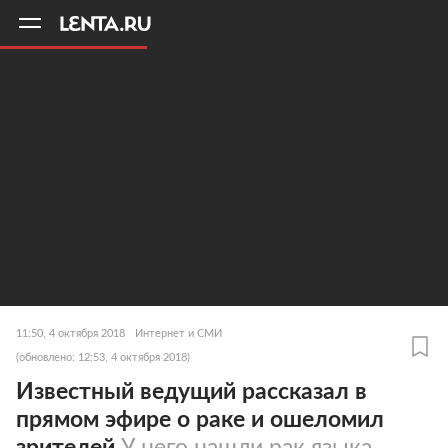
11
A
11:50, 4 октября 2018
Интернет и СМИ
(обновлено: 12:53, 4 октября 2018)
Известный ведущий рассказал в
прямом эфире о раке и ошеломил
зрителей
У него нашли рак языка