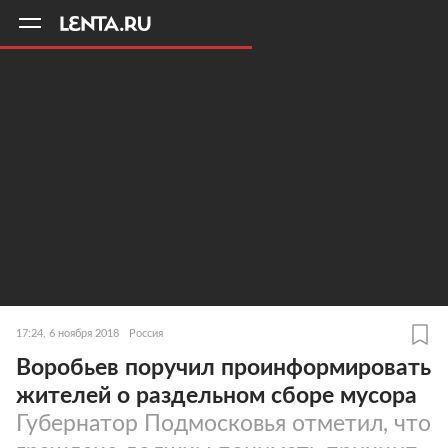
11
A
17:24, 6 ноября 2018
Россия
Воробьев поручил проинформировать
жителей о раздельном сборе мусора
Губернатор Подмосковья отметил, что