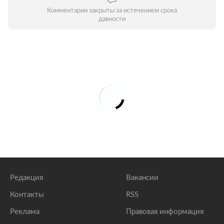
Комментарии закрыты за истечением срока
давности
Редакция
Вакансии
Контакты
RSS
Реклама
Правовая информация