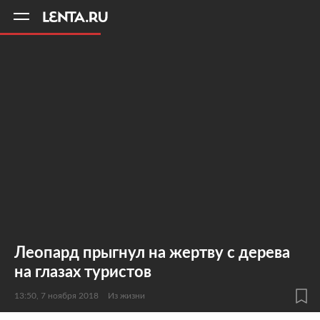
11
A
Леопард прыгнул на жертву с дерева
на глазах туристов
13:50, 7 ноября 2018
Из жизни