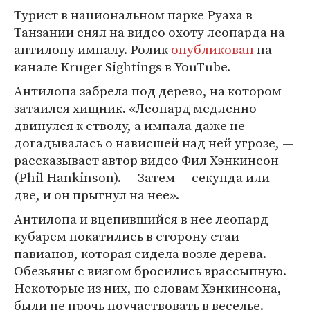
Турист в национальном парке Руаха в
Танзании снял на видео охоту леопарда на
антилопу импалу. Ролик
опубликован
на
канале Kruger Sightings в YouTube.
Антилопа забрела под дерево, на котором
затаился хищник. «Леопард медленно
двинулся к стволу, а импала даже не
догадывалась о нависшей над ней угрозе, —
рассказывает автор видео Фил Хэнкинсон
(Phil Hankinson). — Затем — секунда или
две, и он прыгнул на нее».
Антилопа и вцепившийся в нее леопард
кубарем покатились в сторону стаи
павианов, которая сидела возле дерева.
Обезьяны с визгом бросились врассыпную.
Некоторые из них, по словам Хэнкинсона,
были не прочь поучаствовать в веселье.