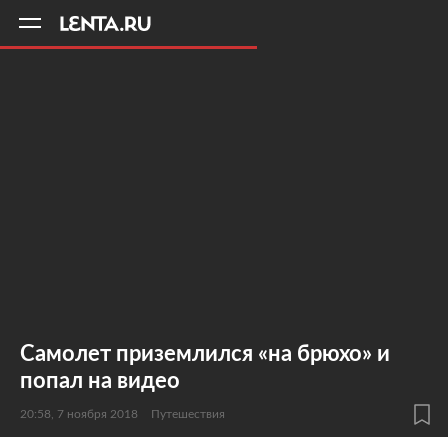
11
A
Самолет приземлился «на брюхо» и
попал на видео
20:58, 7 ноября 2018
Путешествия