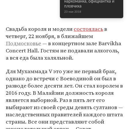
наркоманка, официантка и
пловчиха
23 мая 2018
Свадьба короля и модели
состоялась
в
четверг, 22 ноября, в ближайшем
Подмосковье
— в концертном зале Barvikha
Concert Hall. Гостям не подавали алкоголь,
а вся еда была халяльной.
Для Мухаммада V это уже не первый брак,
однако до встречи с Воеводиной он был в
разводе более десяти лет. Он стал королем в
2016 году. В Малайзии должность короля
является выборной. Раз в пять лет его
выбирают из своей среды девять султанов —
наследственных правителей каждого штата
страны. Все они представляют собой
законодательный орган — Совет