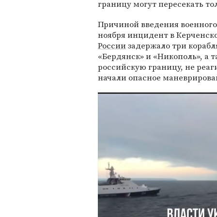
границу могут пересекать то
Причиной введения военног
ноября инцидент в Керченск
России
задержало три корабл
«Бердянск» и «Никополь», а 
российскую границу, не реаг
начали опасное маневрирова