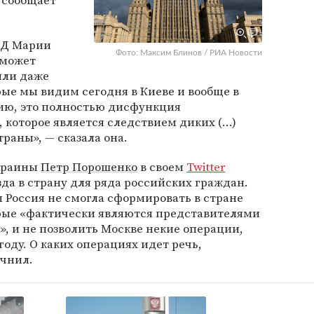
м сообщает
ИД Марии
Фото: Максим Блинов / РИА Новости
 может
или даже
рые мы видим сегодня в Киеве и вообще в
нию, это полностью дисфункция
 которое является следствием диких (...)
раны», — сказала она.
Украины
Петр Порошенко
в своем
Twitter
да в страну для ряда российских граждан.
 Россия не смогла сформировать в стране
рые «фактически являются представителями
, и не позволить Москве некие операции,
оду. О каких операциях идет речь,
очнил.