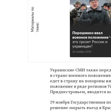
М
а
т
р
и
а
л
ы
п
о
т
е
м
е
е
:
Порошенко ввел
военное положение
это грозит России и
украинцам?
26 ноября 2018
Украинские СМИ также перед
в стране военного положения
едет в страну на похороны и
положение в ряде регионов У
Приднестровьем, вводится на
29 ноября Государственная 
решение закрыть въезд в Кры