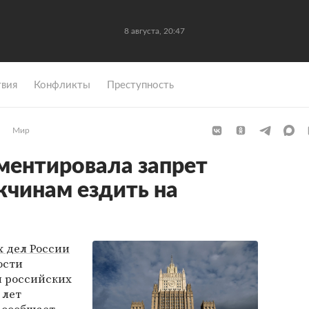
8 августа, 20:47
вия
Конфликты
Преступность
Мир
ментировала запрет
чинам ездить на
 дел России
ости
я российских
 лет