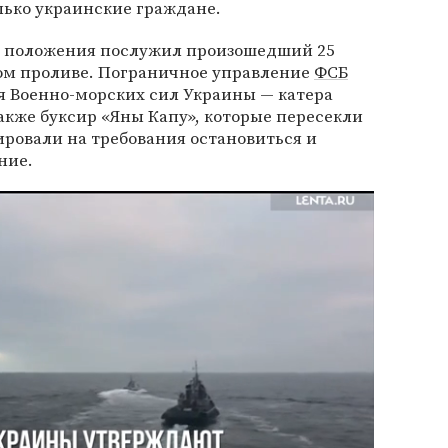
лько украинские граждане.
о положения послужил произошедший 25
ом проливе. Пограничное управление
ФСБ
я Военно-морских сил Украины — катера
также буксир «Яны Капу», которые пересекли
ировали на требования остановиться и
ние.