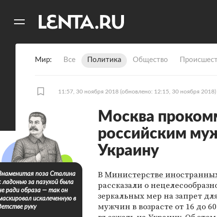
11
A
Мир
Все
Политика
Общество
Происшест
11:57, 30 ноября 2018
(обновлено: 12:15, 30 ноября 2018)
Москва проком
российским муж
Украину
В
Министерстве иностранных
Знаменитая поза Сталина
с ладонью за пазухой была
рассказали о нецелесообразн
не ради образа — так он
зеркальных мер на запрет дл
маскировал искалеченную в
мужчин в возрасте от 16 до 60
детстве руку