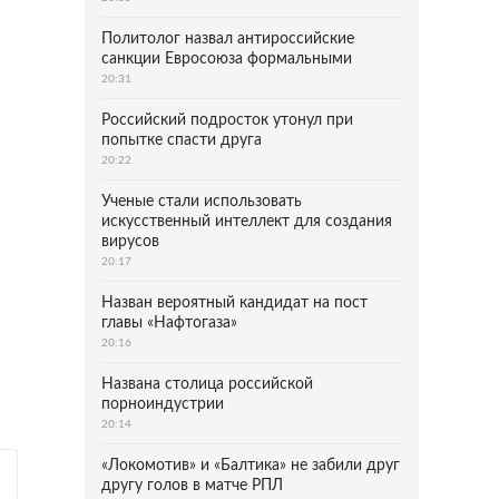
Политолог назвал антироссийские
санкции Евросоюза формальными
20:31
Российский подросток утонул при
попытке спасти друга
20:22
Ученые стали использовать
искусственный интеллект для создания
вирусов
20:17
Назван вероятный кандидат на пост
главы «Нафтогаза»
20:16
Названа столица российской
порноиндустрии
20:14
«Локомотив» и «Балтика» не забили друг
другу голов в матче РПЛ