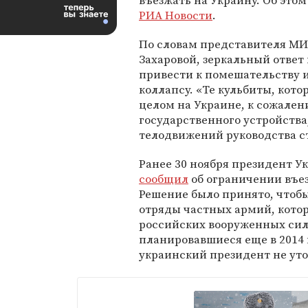
въезжать на Украину. Об это
РИА Новости
.
По словам представителя М
Захаровой, зеркальный ответ
привести к помешательству 
коллапсу. «Те кульбиты, кото
целом на Украине, к сожале
государственного устройства,
телодвижений руководства ст
Ранее 30 ноября президент 
сообщил
об ограничении въез
Решение было принято, чтобы
отряды частных армий, кото
российских вооруженных сил»
планировавшиеся еще в 2014 г
украинский президент не ут