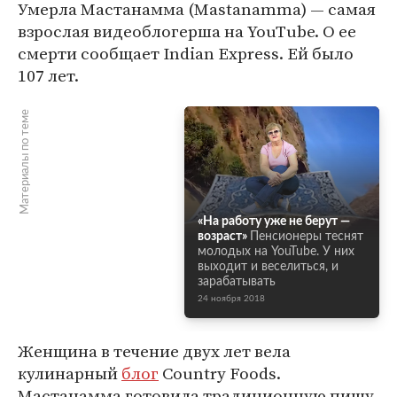
Умерла Мастанамма (Mastanamma) — самая
взрослая видеоблогерша на YouTube. О ее
смерти сообщает Indian Express. Ей было
107 лет.
Материалы по теме
«На работу уже не берут —
возраст»
Пенсионеры теснят
молодых на YouTube. У них
выходит и веселиться, и
зарабатывать
24 ноября 2018
Женщина в течение двух лет вела
кулинарный
блог
Country Foods.
Мастанамма готовила традиционную пищу