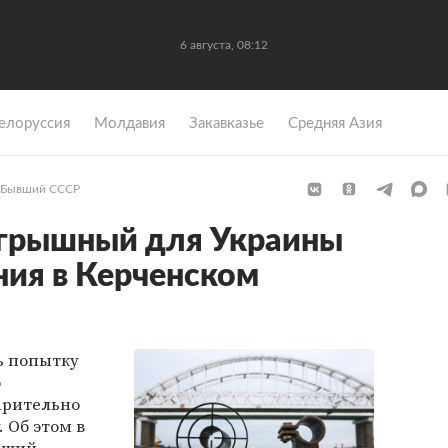
6 августа, 08:12
елоруссия
Молдавия
Закавказье
Средняя Азия
Бывший СССР
игрышный для Украины
ния в Керченском
ь попытку
о
арительно
 Об этом в