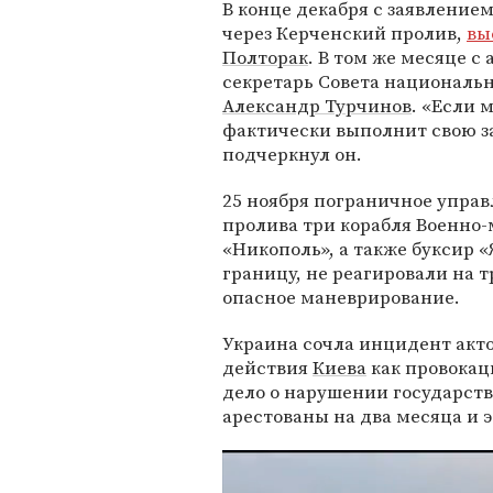
В конце декабря с заявлением
через Керченский пролив,
вы
Полторак
. В том же месяце 
секретарь Совета националь
Александр Турчинов
. «Если 
фактически выполнит свою за
подчеркнул он.
25 ноября пограничное упра
пролива три корабля Военно-
«Никополь», а также буксир 
границу, не реагировали на 
опасное маневрирование.
Украина сочла инцидент акто
действия
Киева
как провокац
дело о нарушении государст
арестованы на два месяца и 