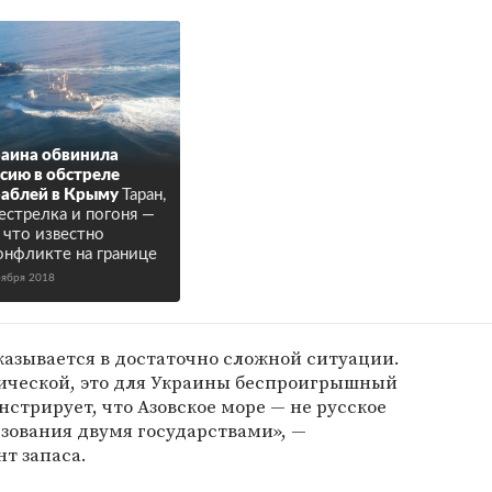
аина обвинила
сию в обстреле
аблей в Крыму
Таран,
естрелка и погоня —
, что известно
онфликте на границе
оября 2018
казывается в достаточно сложной ситуации.
тической, это для Украины беспроигрышный
нстрирует, что Азовское море — не русское
ьзования двумя государствами», —
т запаса.