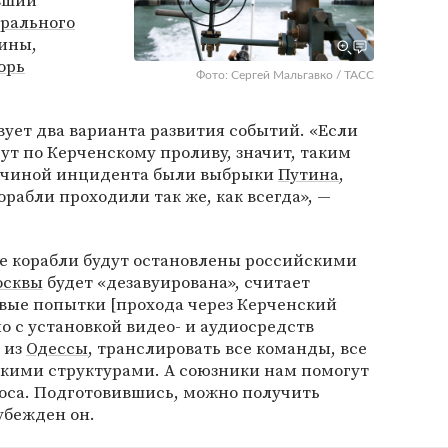
ывший
ерального
ины,
орь
Фото: Сергей Мальгавко / ТАСС
вует два варианта развития событий. «Если
т по Керченскому проливу, значит, таким
ричиной инцидента были выбрыки
Путина
,
корабли проходили так же, как всегда», —
ие корабли будут остановлены российскими
осквы
будет «дезавуирована», считает
овые попытки [прохода через Керченский
о с установкой видео- и аудиосредств
 из
Одессы
, транслировать все команды, все
скими структурами. А союзники нам помогут
моса. Подготовившись, можно получить
убежден он.