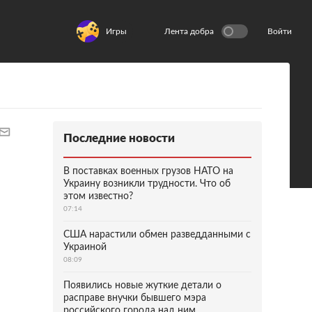
Игры
Лента добра
Войти
Последние новости
В поставках военных грузов НАТО на
Украину возникли трудности. Что об
этом известно?
07:14
США нарастили обмен разведданными с
Украиной
08:09
Появились новые жуткие детали о
расправе внучки бывшего мэра
российского города над ним