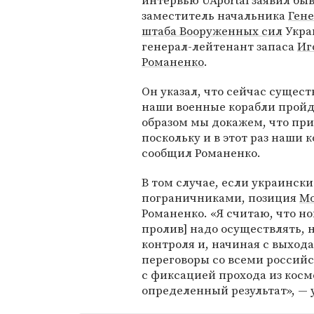
интервью UAportal заявил б
заместитель начальника
Ген
штаба Вооруженных сил
Укра
генерал-лейтенант запаса
Иг
Романенко
.
Он указал, что сейчас сущест
наши военные корабли пройду
образом мы докажем, что п
поскольку и в этот раз наши 
сообщил Романенко.
В том случае, если украинск
пограничниками, позиция
М
Романенко. «Я считаю, что н
пролив] надо осуществлять, н
контроля и, начиная с выхода
переговоры со всеми россий
с фиксацией прохода из кос
определенный результат», — 