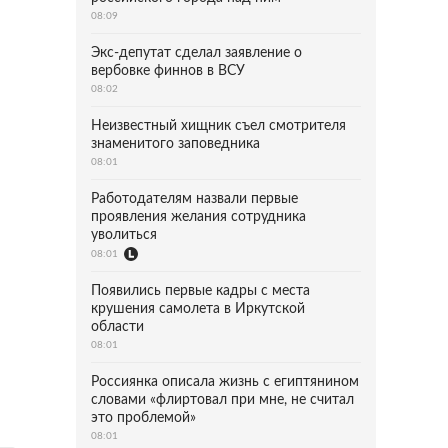
08:09
Экс-депутат сделал заявление о
вербовке финнов в ВСУ
08:02
Неизвестный хищник съел смотрителя
знаменитого заповедника
08:01
Работодателям назвали первые
проявления желания сотрудника
уволиться
08:01
Появились первые кадры с места
крушения самолета в Иркутской
области
08:01
Россиянка описала жизнь с египтянином
словами «флиртовал при мне, не считал
это проблемой»
08:01