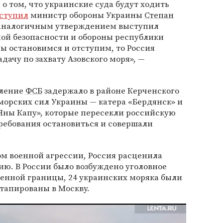
 о том, что украинские суда будут ходить
ступил
министр обороны Украины
Степан
с аналогичным утверждением выступил
ной безопасности и обороны республики
мы остановимся и отступим, то Россия
дачу по захвату Азовского моря», —
вление
ФСБ
задержало в районе Керченского
морских сил Украины — катера «Бердянск» и
«Яны Капу», которые пересекли российскую
требования остановиться и совершали
м военной агрессии, Россия расценила
ию. В России было возбуждено уголовное
венной границы, 24 украинских моряка были
этапированы в Москву.