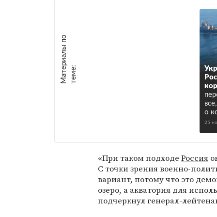
М
а
т
р
и
а
л
ы
п
о
т
е
м
е
е
:
Укр
Рос
кор
пер
все
о к
25 н
«При таком подходе
Россия
о
С точки зрения военно-поли
вариант, потому что это демо
озеро, а акватория для испол
подчеркнул генерал-лейтенан