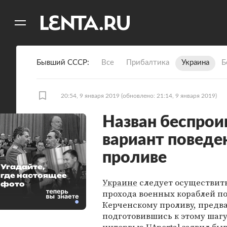
11
A
Бывший СССР
Все
Прибалтика
Украина
Б
20:54, 9 января 2019
(обновлено: 21:14, 9 января 2019)
Назван беспро
вариант поведе
проливе
Угадайте,
где настоящее
Украине
следует осуществит
фото
прохода военных кораблей п
Керченскому проливу, предв
подготовившись к этому шагу.