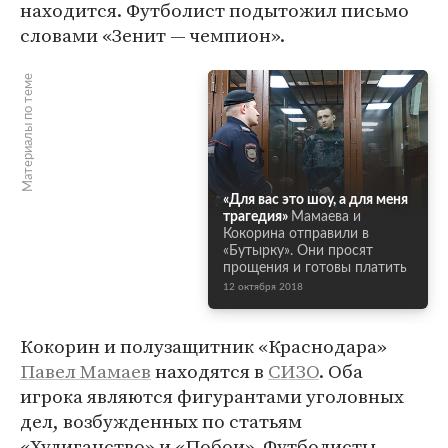
находится. Футболист подытожил письмо
словами «Зенит — чемпион».
Материалы по теме
«Для вас это шоу, а для меня
трагедия»
Мамаева и
Кокорина отправили в
«Бутырку». Они просят
прощения и готовы платить
12 октября 2018
Кокорин и полузащитник «Краснодара»
Павел Мамаев
находятся в
СИЗО
. Оба
игрока являются фигурантами уголовных
дел, возбужденных по статьям
«Хулиганство» и «Побои». Футболисты