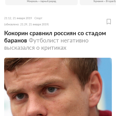
Монреаль — парный разряд
Германия — Вторая Б
21:12, 21 января 2019
Спорт
(обновлено: 21:29, 21 января 2019)
Кокорин сравнил россиян со стадом
баранов
Футболист негативно
высказался о критиках