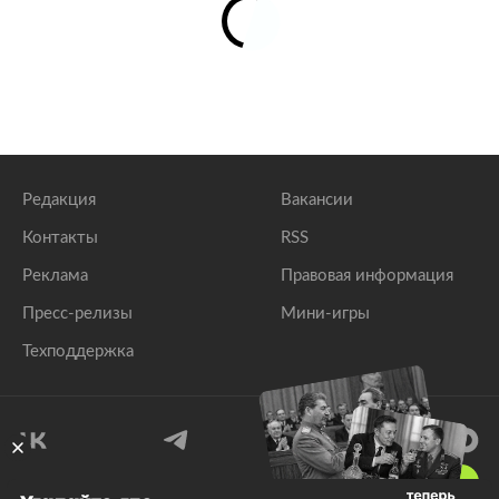
Редакция
Вакансии
Контакты
RSS
Реклама
Правовая информация
Пресс-релизы
Мини-игры
Техподдержка
18
+