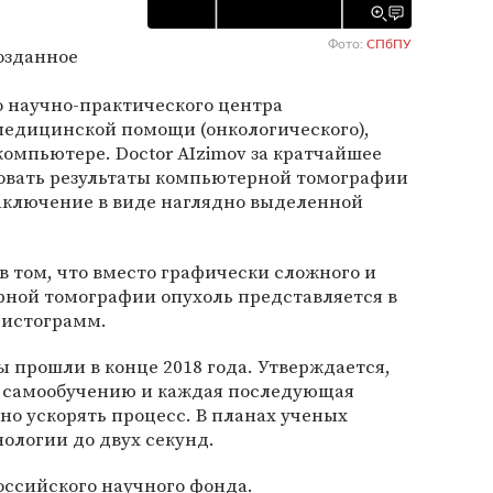
Фото:
СПбПУ
озданное
о научно-практического центра
едицинской помощи (онкологического),
омпьютере. Doctor AIzimov за кратчайшее
овать результаты компьютерной томографии
заключение в виде наглядно выделенной
в том, что вместо графически сложного и
ной томографии опухоль представляется в
гистограмм.
прошли в конце 2018 года. Утверждается,
 к самообучению и каждая последующая
но ускорять процесс. В планах ученых
ологии до двух секунд.
оссийского научного фонда.