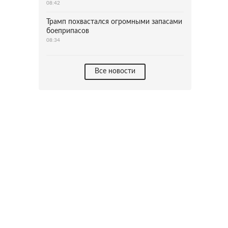
08:42
Трамп похвастался огромными запасами
боеприпасов
08:34
Все новости