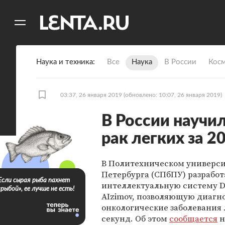
11
A
Наука и техника
Все
Наука
В России
Кос
03:37, 26 января 2019
(обновлено: 10:07, 26 января 2019)
В России научи
рак легких за 2
В Политехническом универс
Петербурга
(СПбПУ) разработ
Если сырая рыба пахнет
интеллектуальную систему D
«рыбой», ее лучше не есть!
AIzimov, позволяющую диагн
онкологические заболевания л
секунд. Об этом
сообщается
н