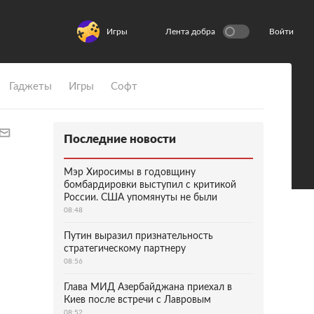
Игры
Лента добра
Войти
Гаджеты
Игры
Софт
Последние новости
Мэр Хиросимы в годовщину
бомбардировки выступил с критикой
России. США упомянуты не были
08:48
Путин выразил признательность
стратегическому партнеру
08:56
Глава МИД Азербайджана приехал в
Киев после встречи с Лавровым
08:52