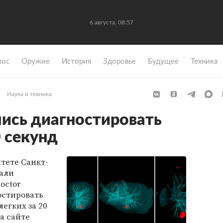
6 августа, 08:57
мос
Оружие
История
Здоровье
Будущее
Техника
Наука и техника
лись диагностировать
0 секунд
итете
Санкт-
али
octor
остировать
егких за 20
а сайте