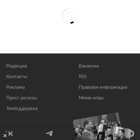
Редакция
Вакансии
Контакты
RSS
Реклама
Правовая информация
Пресс-релизы
Мини-игры
Техподдержка