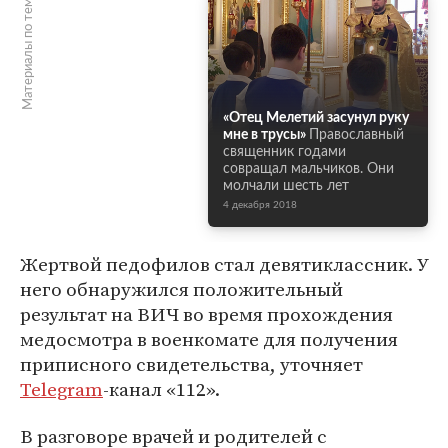
Материалы по теме
«Отец Мелетий засунул руку
мне в трусы»
Православный
священник годами
совращал мальчиков. Они
молчали шесть лет
4 декабря 2018
Жертвой педофилов стал девятиклассник. У
него обнаружился положительный
результат на ВИЧ во время прохождения
медосмотра в военкомате для получения
приписного свидетельства, уточняет
Telegram
-канал «112».
В разговоре врачей и родителей с