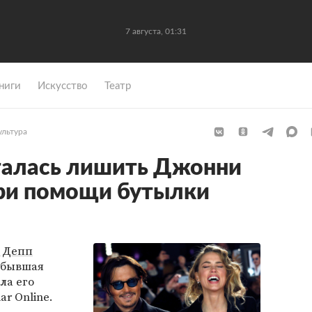
7 августа, 01:31
ниги
Искусство
Театр
ультура
талась лишить Джонни
при помощи бутылки
 Депп
о бывшая
ла его
r Online.