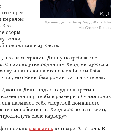
т
 что через
л перелом
Джонни Депп и Эмбер Херд. Фото: Luke
. Это
MacGregor / Reuters
оде ссоры
ку водки,
ой повредили ему кисть.
я, что из-за травмы Деппу потребовалось
о. Согласно утверждениям Херд, ее муж сам
краску и написал на стене имя
Билли Боба
л, что у его жены был роман с этим актером.
о Джонни Депп подал в суд иск против
 возмещения ущерба в размере 50 миллионов
ой она называет себя «жертвой домашнего
осчитали обвинения Херд ложью и заявили,
«продвинуть свою карьеру».
официально
развелись
в январе 2017 года. В