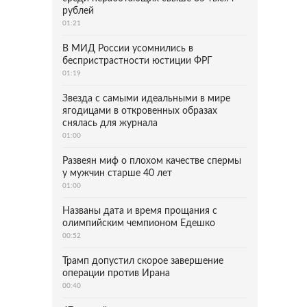
рублей
01:21
В МИД России усомнились в
беспристрастности юстиции ФРГ
01:19
Звезда с самыми идеальными в мире
ягодицами в откровенных образах
снялась для журнала
01:00
Развеян миф о плохом качестве спермы
у мужчин старше 40 лет
01:00
Названы дата и время прощания с
олимпийским чемпионом Едешко
00:52
Трамп допустил скорое завершение
операции против Ирана
00:40