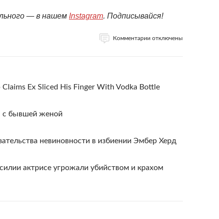
ельного — в нашем
Instagram
. Подписывайся!
Комментарии отключены
laims Ex Sliced His Finger With Vodka Bottle
я с бывшей женой
ательства невиновности в избиении Эмбер Херд
илии актрисе угрожали убийством и крахом