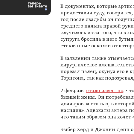
В документах, которые артис
предоставил суду, говорится,
год после свадьбы он получи
среднего пальца правой руки
случилось из-за того, что в х
супруга бросила в него бутыл
стеклянные осколки от котор
В заявлении также отмечаетс
хирургическое вмешательств
порезал палец, окунул его в 
Торнтона
, так как подозрева
2 февраля
стало известно
, чт
бывшей жены. Он потребовал
долларов за статью, в котор
насилия». Адвокаты актера п
что таким образом она хочет 
Эмбер Херд и Джонни Депп 