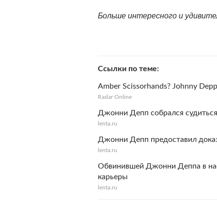
Больше интересного и удивит
Ссылки по теме
Amber Scissorhands? Johnny Depp C
Radar Online
Джонни Депп собрался судитьс
lenta.ru
Джонни Депп предоставил доказ
lenta.ru
Обвинившей Джонни Деппа в нас
карьеры
lenta.ru