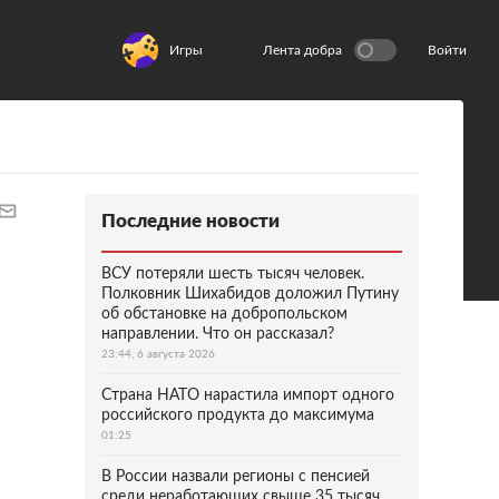
Игры
Лента добра
Войти
Последние новости
ВСУ потеряли шесть тысяч человек.
Полковник Шихабидов доложил Путину
об обстановке на добропольском
направлении. Что он рассказал?
23:44, 6 августа 2026
Страна НАТО нарастила импорт одного
российского продукта до максимума
01:25
В России назвали регионы с пенсией
среди неработающих свыше 35 тысяч