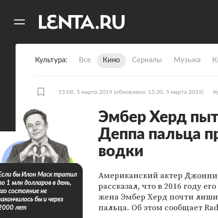
11
A
Культура
Все
Кино
Сериалы
Музыка
К
15:08, 5 марта 2019
(обновлено: 15:30, 5 марта 2019)
К
Эмбер Херд пы
Деппа пальца 
водки
Американский актер
Джонни
Если бы Илон Маск тратил
по 1 млн долларов в день,
рассказал, что в 2016 году ег
его состояние не
жена Эмбер Херд почти лиши
закончилось бы и через
пальца. Об этом сообщает Rada
2000 лет