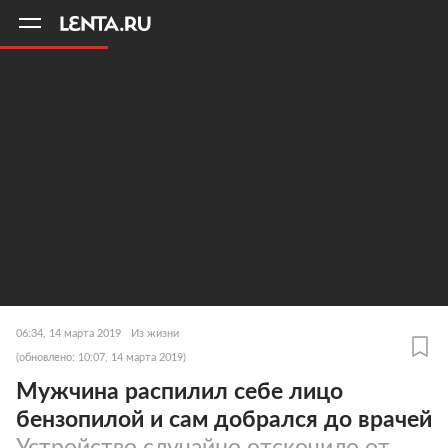
11
A
06:34, 14 марта 2019
Из жизни
(обновлено: 10:07, 14 марта 2019)
Мужчина распилил себе лицо
бензопилой и сам добрался до врачей
Устройство случайно отскочило от