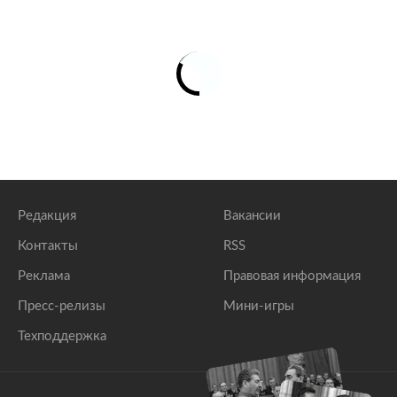
Редакция
Вакансии
Контакты
RSS
Реклама
Правовая информация
Пресс-релизы
Мини-игры
Техподдержка