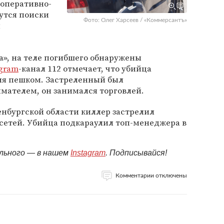
 оперативно-
утся поиски
Фото: Олег Харсеев / «Коммерсантъ»
и
а», на теле погибшего обнаружены
gram
-канал 112 отмечает, что убийца
ия пешком. Застреленный был
ателем, он занимался торговлей.
ренбургской области киллер застрелил
сетей. Убийца подкараулил топ-менеджера в
ельного — в нашем
Instagram
. Подписывайся!
Комментарии отключены