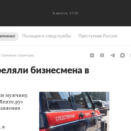
8 августа, 17:32
иминал
Полиция и спецслужбы
Преступная Россия
Силовые структуры
еляли бизнесмена в
ли мужчину.
Ленте.ру»
равления
 в