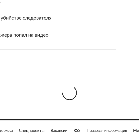
х
 убийстве следователя
джера попал на видео
держка
Спецпроекты
Вакансии
RSS
Правовая информация
Ми