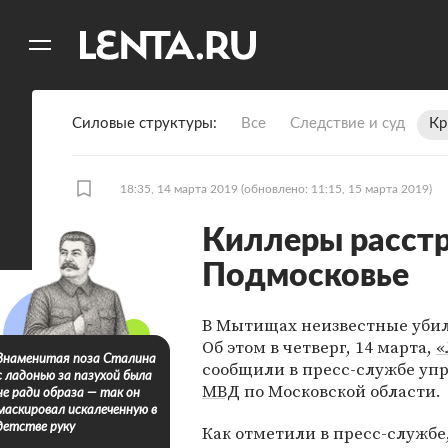
11
A
Силовые структуры
Все
Следствие и суд
Кр
18:35, 14 марта 2019
(обновлено: 11:15, 15 марта 2019)
Киллеры расстр
Подмосковье
В Мытищах неизвестные уби
Об этом в четверг, 14 марта,
«
Знаменитая поза Сталина
сообщили в пресс-службе уп
с ладонью за пазухой была
МВД
по Московской области.
не ради образа — так он
маскировал искалеченную в
детстве руку
Как отметили в пресс-службе,