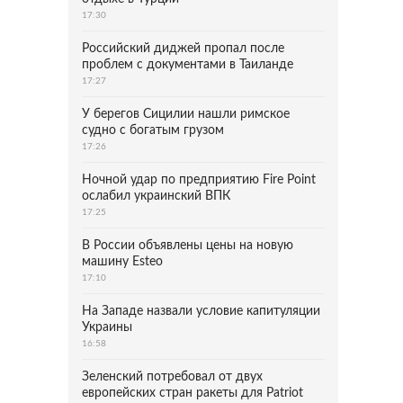
17:30
Российский диджей пропал после
проблем с документами в Таиланде
17:27
У берегов Сицилии нашли римское
судно с богатым грузом
17:26
Ночной удар по предприятию Fire Point
ослабил украинский ВПК
17:25
В России объявлены цены на новую
машину Esteo
17:10
На Западе назвали условие капитуляции
Украины
16:58
Зеленский потребовал от двух
европейских стран ракеты для Patriot