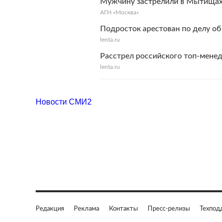
Мужчину застрелили в Мытища
АГН «Москва»
Подросток арестован по делу об
lenta.ru
Расстрел российского топ-мене
lenta.ru
Новости СМИ2
Редакция
Реклама
Контакты
Пресс-релизы
Техпод