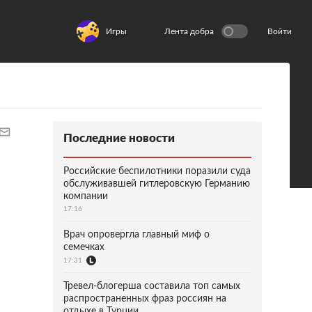
Игры
Лента добра
Войти
Последние новости
Российские беспилотники поразили суда
обслуживавшей гитлеровскую Германию
компании
17:16
Врач опровергла главный миф о
семечках
17:31
Тревел-блогерша составила топ самых
распространенных фраз россиян на
отдыхе в Турции