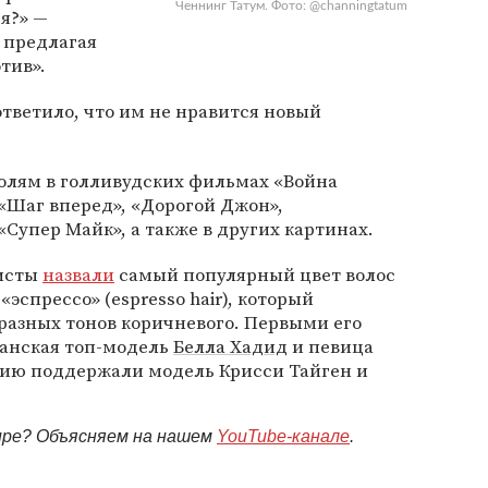
Ченнинг Татум. Фото: @channingtatum
я?» —
 предлагая
тив».
тветило, что им не нравится новый
ролям в голливудских фильмах «Война
«Шаг вперед», «Дорогой Джон»,
«Супер Майк», а также в других картинах.
листы
назвали
самый популярный цвет волос
«эспрессо» (espresso hair), который
 разных тонов коричневого. Первыми его
анская топ-модель
Белла Хадид
и певица
цию поддержали модель Крисси Тайген и
мире? Объясняем на нашем
YouTube-канале
.