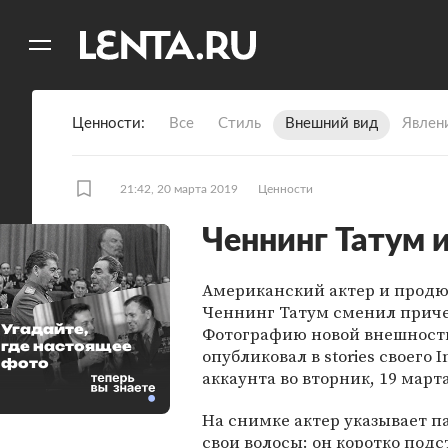
11
A
Ценности
Все
Стиль
Внешний вид
Явлен
21:42, 20 марта 2019
Ценности
Ченнинг Татум 
Американский актер и прод
Ченнинг Татум сменил приче
Угадайте,
Фотографию новой внешност
где настоящее
опубликовал в stories своего 
фото
аккаунта во вторник, 19 марта
На снимке актер указывает п
свои волосы: он коротко подс