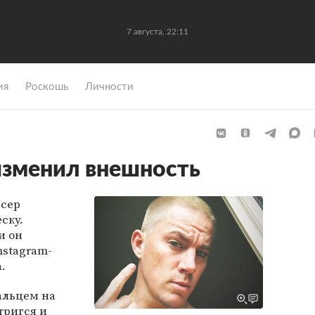
7 августа, 22:11
ия
Роскошь
Личности
изменил внешность
юсер
ску.
и он
Instagram-
.
альцем на
тригся и