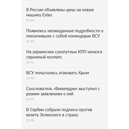
В России объявлены цены на новую
машину Esteo
21:54
Появились неожиданные подробности о
покончивших с собой командирах ВСУ
21:50
На украинских сухопутных КПП начался
серьезный коллапс
21:46
ВСУ попытались атаковать Крым
21:40
Сооснователь «Википедии» выступил с
резким заявлением о ней
21:39
В Сербии собрали подписи против
визита Зеленского в страну
21:38