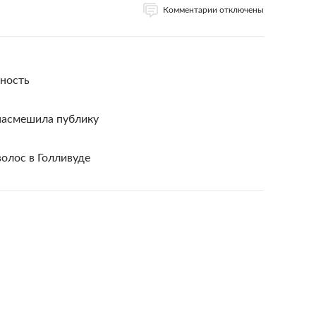
Комментарии отключены
ность
насмешила публику
олос в Голливуде