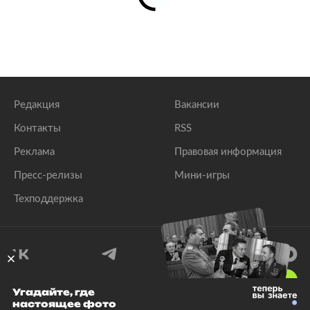
Редакция
Вакансии
Контакты
RSS
Реклама
Правовая информация
Пресс-релизы
Мини-игры
Техподдержка
18
+
Угадайте, где
настоящее фото
© 1999–2026 Все права защищены.