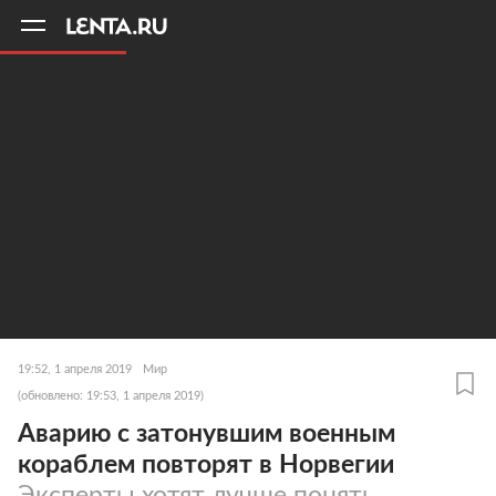
11
A
19:52, 1 апреля 2019
Мир
(обновлено: 19:53, 1 апреля 2019)
Аварию с затонувшим военным
кораблем повторят в Норвегии
Эксперты хотят лучше понять