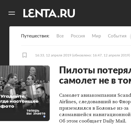
11
A
Путешествия
Все
Россия
Мир
События
16:33, 12 апреля 2019
(обновлено: 16:47, 12 апреля 2019)
Пилоты потерял
самолет не в то
Самолет авиакомпании Scand
Угадайте,
Airlines, следовавший во Фло
где настоящее
фото
приземлился в Болонье из-за
сломавшейся навигационной
Об этом сообщает Daily Mail.