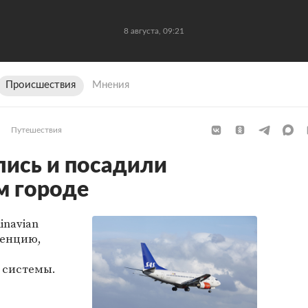
8 августа, 09:21
Происшествия
Мнения
Путешествия
ись и посадили
м городе
inavian
ренцию,
 системы.