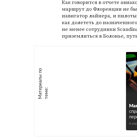
Как говорится в отчете авиа
маршрут до Флоренции не бы
навигатор лайнера, и пилоты
как долететь до назначенного
не менее сотрудники Scandina
приземлиться в Болонье, путь
М
а
т
р
и
а
л
ы
п
о
т
е
м
е
е
:
Мам
спр
пер
6 ап