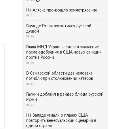
На Аляске произошло землетрясение
08:51
Внук де Голля восхитился русской
душой
08:46
Глава МИД Украины сделал заявление
после одобрения в США новых санкций
против России
08:40
В Самарской области два человека
погибли при столкновении катеров
08:37
Галкин добавил в райдер блюда русской
кухни
08:27
На Западе узнали о планах США
повторить венесуэльский сценарий в
одной стране