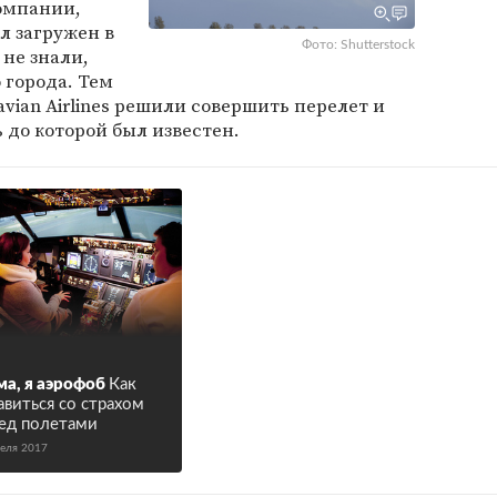
компании,
л загружен в
Фото: Shutterstock
 не знали,
 города. Тем
vian Airlines решили совершить перелет и
 до которой был известен.
а, я аэрофоб
Как
авиться со страхом
ед полетами
реля 2017