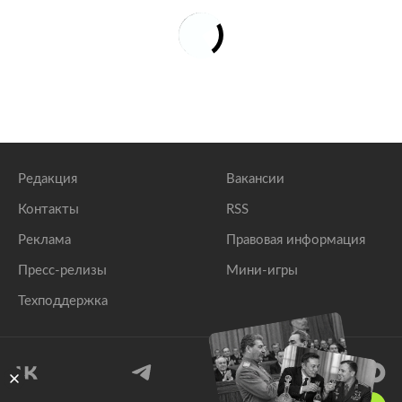
Редакция
Вакансии
Контакты
RSS
Реклама
Правовая информация
Пресс-релизы
Мини-игры
Техподдержка