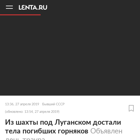
11
A
13:36, 27 апреля 2019
Бывший СССР
(обновлено: 13:54, 27 апреля 2019)
Из шахты под Луганском достали
тела погибших горняков
Объявлен
день траура