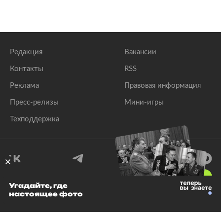
Редакция
Вакансии
Контакты
RSS
Реклама
Правовая информация
Пресс-релизы
Мини-игры
Техподдержка
18
+
Угадайте, где
настоящее фото
© 1999–2026 Все права защищены.
ООО «Лента.Ру»