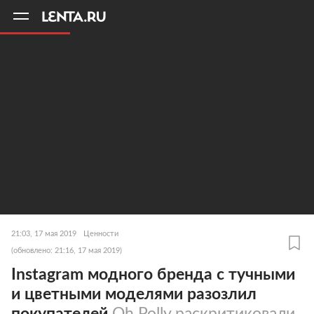
11
A
21:03, 17 мая 2019
Ценности
(обновлено: 21:16, 17 мая 2019)
Instagram модного бренда с тучными
и цветными моделями разозлил
покупателей
Oh Polly раскритиковали