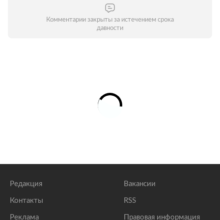
Комментарии закрыты за истечением срока
давности
Редакция
Вакансии
Контакты
RSS
Реклама
Правовая информация