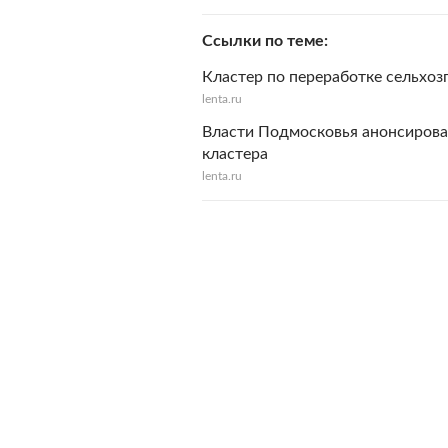
Ссылки по теме
Кластер по переработке сельхо
lenta.ru
Власти Подмосковья анонсиров
кластера
lenta.ru