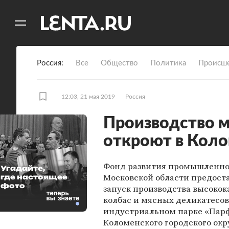
11
A
Россия
Все
Общество
Политика
Происше
12:03, 21 мая 2019
Россия
Производство м
откроют в Коло
Фонд развития промышленн
Угадайте,
Московской области предост
где настоящее
фото
запуск производства высоко
колбас и мясных деликатесов 
индустриальном парке «Пар
Коломенского городского окр