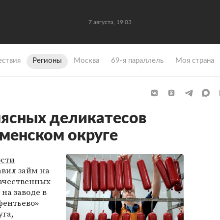
7 августа, 19:03
ствия
Регионы
Москва
69-я параллель
Моя страна
ясных деликатесов
менском округе
ости
авил займ на
качественных
на заводе в
фентьево»
уга,