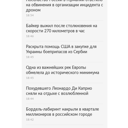
Посольство России в Германии ответило
на обвинения в организации инцидента с
дроном
18:54
Байкер выжил после столкновения на
скорости 270 километров в час
18:46
Раскрыта помощь США в закупке для
Украины боеприпасов из Сербии
18:45
Одна из важнейших рек Европы
обмелела до исторического минимума
18:45
Похудевшего Леонардо Ди Каприо
сняли на отдыхе с возлюбленной
18:44
Бордель-лабиринт накрыли в квартале
миллионеров в российском городе
18:42