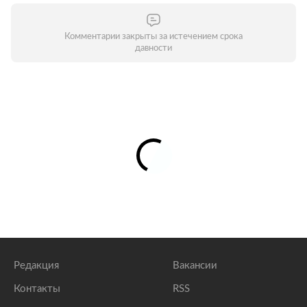
Комментарии закрыты за истечением срока
давности
Редакция
Вакансии
Контакты
RSS