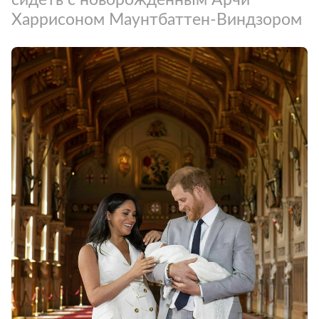
Харрисоном Маунтбаттен-Виндзором