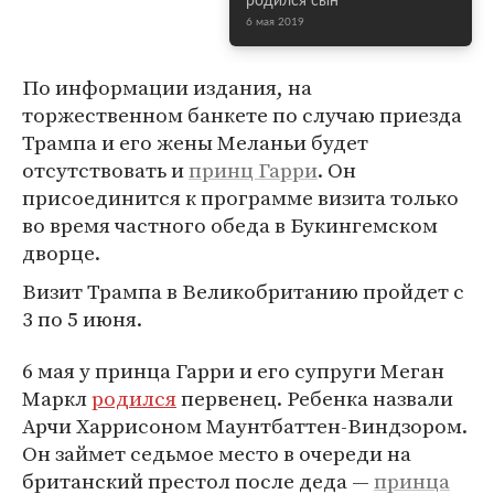
родился сын
6 мая 2019
По информации издания, на
торжественном банкете по случаю приезда
Трампа и его жены Меланьи будет
отсутствовать и
принц Гарри
. Он
присоединится к программе визита только
во время частного обеда в Букингемском
дворце.
Визит Трампа в Великобританию пройдет с
3 по 5 июня.
6 мая у принца Гарри и его супруги Меган
Маркл
родился
первенец. Ребенка назвали
Арчи Харрисоном Маунтбаттен-Виндзором.
Он займет седьмое место в очереди на
британский престол после деда —
принца