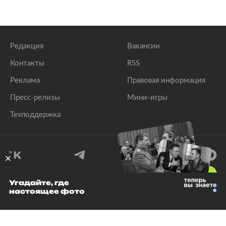
Редакция
Вакансии
Контакты
RSS
Реклама
Правовая информация
Пресс-релизы
Мини-игры
Техподдержка
18
+
Угадайте, где
настоящее фото
© 1999–2026 Все права защищены.
ООО «Лента.Ру»
Лента добра