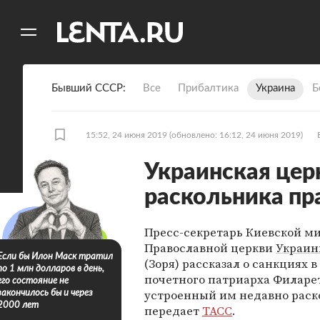
11
A
Бывший СССР
Все
Прибалтика
Украина
Б
15:52, 24 июня 2019
(обновлено: 16:12, 24 июня 2019)
Украинская цер
раскольника пр
Пресс-секретарь Киевской м
Православной церкви
Украи
Если бы Илон Маск тратил
(Зоря) рассказал о санкциях 
по 1 млн долларов в день,
почетного патриарха Филарет
его состояние не
устроенный им недавно раско
закончилось бы и через
2000 лет
передает
ТАСС
.