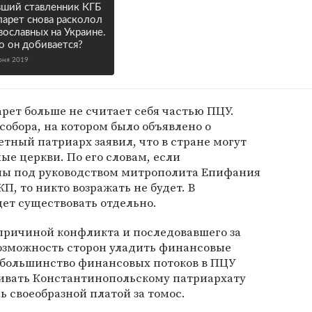
ший ставленник КГБ
арет снова расколол
вославных на Украине.
о он добивается?
юня 2019
арет больше не считает себя частью ПЦУ.
собора, на котором было объявлено о
тный патриарх заявил, что в стране могут
ые церкви. По его словам, если
ны под руководством митрополита Епифания
П, то никто возражать не будет. В
ет существовать отдельно.
 причиной конфликта и последовавшего за
возможность сторон уладить финансовые
большинство финансовых потоков в ПЦУ
ивать Константинопольскому патриархату
ь своеобразной платой за томос.