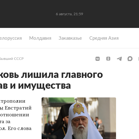
6 августа, 21:59
елоруссия
Молдавия
Закавказье
Средняя Азия
Бывший СССР
ковь лишила главного
ав и имущества
итрополии
ны
Евстратий
в отношении
а за
л. Его слова