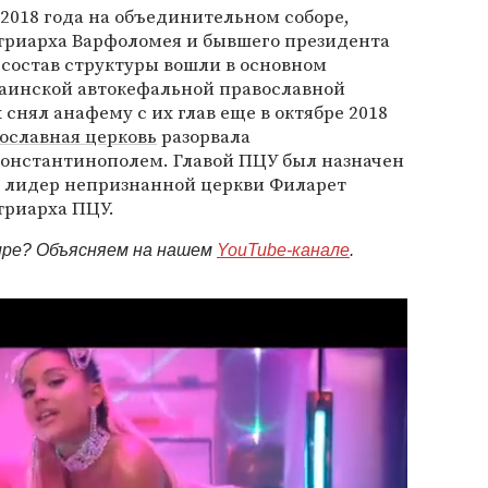
 2018 года на объединительном соборе,
триарха Варфоломея и бывшего президента
В состав структуры вошли в основном
аинской автокефальной православной
снял анафему с их глав еще в октябре 2018
ославная церковь
разорвала
Константинополем. Главой ПЦУ был назначен
 лидер непризнанной церкви Филарет
триарха ПЦУ.
мире? Объясняем на нашем
YouTube-канале
.