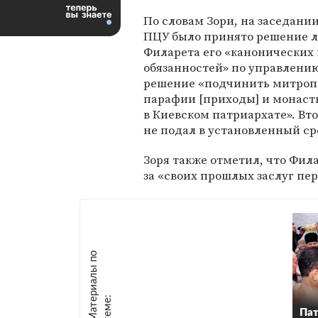
По словам Зори, на заседани
ПЦУ было принято решение 
Филарета его «канонических 
обязанностей» по управлению
решение «подчинить митропо
парафии [приходы] и монас
в Киевском патриархате». Вт
не подал в установленный ср
Зоря также отметил, что Фила
за «своих прошлых заслуг пе
М
а
т
р
и
а
л
ы
п
о
т
е
м
е
е
:
Пат