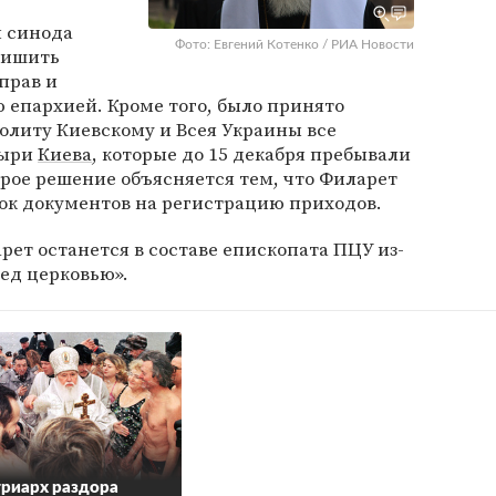
и синода
Фото: Евгений Котенко / РИА Новости
лишить
прав и
 епархией. Кроме того, было принято
литу Киевскому и Всея Украины все
тыри
Киева
, которые до 15 декабря пребывали
орое решение объясняется тем, что Филарет
ок документов на регистрацию приходов.
рет останется в составе епископата ПЦУ из-
ред церковью».
риарх раздора