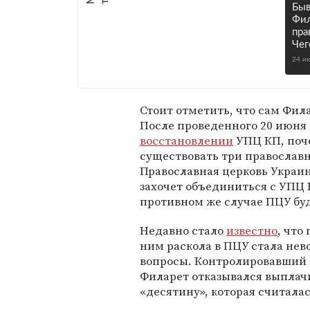
Быв
Фил
пра
Чег
24 и
Стоит отметить, что сам Фил
После проведенного 20 июня 
восстановлении
УПЦ КП, поче
существовать три православн
Православная церковь Украи
захочет объединиться с УПЦ К
противном же случае ПЦУ буд
Недавно стало
известно
, что
ним раскола в ПЦУ стала не
вопросы. Контролировавший 
Филарет отказывался выплач
«десятину», которая считалас