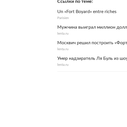
Ссылки по теме
Un «Fort Boyard» entre riches
Parisien
Мужчина выиграл миллион долла
lenta.ru
Москвич решил построить «Форт
lenta.ru
Умер надзиратель Ля Буль из шо
lenta.ru