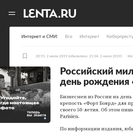
11
A
Интернет и СМИ
Все
Интернет
Киберпрест
20:55, 2 июля 2019
(обновлено: 21:04, 2 июля 2019)
Ин
Российский мил
день рождения 
Бизнесмен из России на день
Угадайте,
крепость «Форт Боярд» для п
где настоящее
фото
своего 50-летия. Об этом пи
Parisien
.
По информации издания, юб