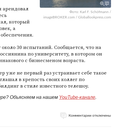
н арендовал
Фото: Karl F. Schöfmann /
есь
imageBROKER.com / Globallookpress.com
ал, который
век, а
 обеспечения.
 около 30 испытаний. Сообщается, что на
ссиянина по университету, в котором он
инакового с бизнесменом возраста.
ер уже не первый раз устраивает себе такое
иглашал в крепость своих коллег по
лдинг в стиле известного телешоу.
мире? Объясняем на нашем
YouTube-канале
.
Комментарии отключены