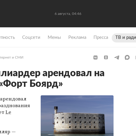
6 августа, 04:46
упность
Coцсети
Мемы
Реклама
Пресса
ТВ и рад
тернет и СМИ
лиардер арендовал на
«Форт Боярд»
 арендовал
разднования
шет
Le
иляр —