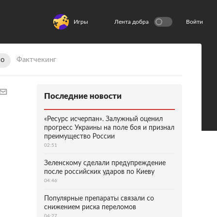
Игры
Лента добра
Войти
ио
Фактчекинг
Последние новости
«Ресурс исчерпан». Залужный оценил
прогресс Украины на поле боя и признал
преимущество России
02:51
Зеленскому сделали предупреждение
после российских ударов по Киеву
04:46
Популярные препараты связали со
снижением риска переломов
04:27