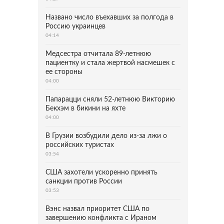
Названо число въехавших за полгода в
Россию украинцев
04:14
Медсестра отчитала 89-летнюю
пациентку и стала жертвой насмешек с
ее стороны
04:00
Папарацци сняли 52-летнюю Викторию
Бекхэм в бикини на яхте
04:00
В Грузии возбудили дело из-за лжи о
российских туристах
03:54
США захотели ускоренно принять
санкции против России
03:53
Вэнс назвал приоритет США по
завершению конфликта с Ираном