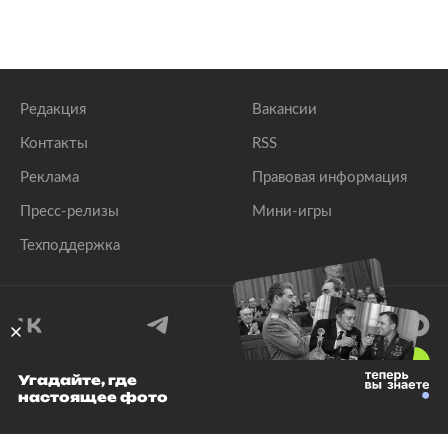
Редакция
Вакансии
Контакты
RSS
Реклама
Правовая информация
Пресс-релизы
Мини-игры
Техподдержка
18
+
Угадайте, где
настоящее фото
© 1999–2026 Все права защищены.
ООО «Лента.Ру»